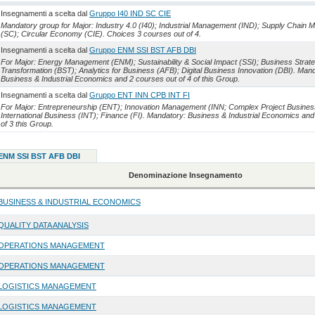
Insegnamenti a scelta dal
Gruppo I40 IND SC CIE
Mandatory group for Major: Industry 4.0 (I40); Industrial Management (IND); Supply Chain
(SC); Circular Economy (CIE). Choices 3 courses out of 4.
Insegnamenti a scelta dal
Gruppo ENM SSI BST AFB DBI
For Major: Energy Management (ENM); Sustainability & Social Impact (SSI); Business Strat
Transformation (BST); Analytics for Business (AFB); Digital Business Innovation (DBI). Man
Business & Industrial Economics and 2 courses out of 4 of this Group.
Insegnamenti a scelta dal
Gruppo ENT INN CPB INT FI
For Major: Entrepreneurship (ENT); Innovation Management (INN; Complex Project Busines
International Business (INT); Finance (FI). Mandatory: Business & Industrial Economics and
of 3 this Group.
 ENM SSI BST AFB DBI
Denominazione Insegnamento
BUSINESS & INDUSTRIAL ECONOMICS
QUALITY DATA ANALYSIS
OPERATIONS MANAGEMENT
OPERATIONS MANAGEMENT
LOGISTICS MANAGEMENT
LOGISTICS MANAGEMENT