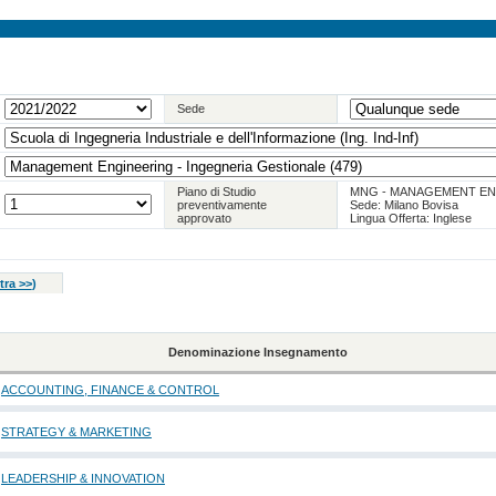
Sede
Piano di Studio
MNG - MANAGEMENT EN
preventivamente
Sede: Milano Bovisa
approvato
Lingua Offerta: Inglese
tra >>
)
Denominazione Insegnamento
ACCOUNTING, FINANCE & CONTROL
STRATEGY & MARKETING
LEADERSHIP & INNOVATION