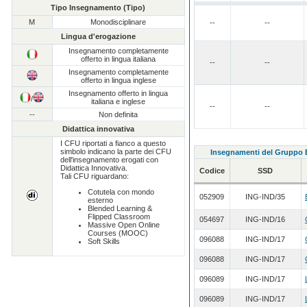
Tipo Insegnamento (Tipo)
M
Monodisciplinare
--
--
Lingua d'erogazione
Insegnamento completamente
offerto in lingua italiana
--
--
Insegnamento completamente
offerto in lingua inglese
Insegnamento offerto in lingua
/
italiana e inglese
--
--
--
Non definita
Didattica innovativa
I CFU riportati a fianco a questo
simbolo indicano la parte dei CFU
Insegnamenti del Gruppo
dell'insegnamento erogati con
Didattica Innovativa.
Codice
SSD
Tali CFU riguardano:
Cotutela con mondo
052909
ING-IND/35
esterno
Blended Learning &
Flipped Classroom
054697
ING-IND/16
Massive Open Online
Courses (MOOC)
096088
ING-IND/17
Soft Skills
096088
ING-IND/17
096089
ING-IND/17
096089
ING-IND/17