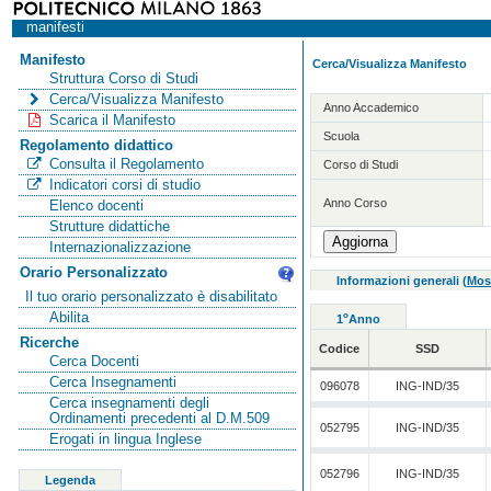
manifesti
Manifesto
Cerca/Visualizza Manifesto
Struttura Corso di Studi
Cerca/Visualizza Manifesto
Anno Accademico
Scarica il Manifesto
Scuola
Regolamento didattico
Consulta il Regolamento
Corso di Studi
Indicatori corsi di studio
Anno Corso
Elenco docenti
Strutture didattiche
Internazionalizzazione
Orario Personalizzato
Informazioni generali
(
Mos
Il tuo orario personalizzato è disabilitato
Abilita
o
1
Anno
Ricerche
Codice
SSD
Cerca Docenti
Cerca Insegnamenti
096078
ING-IND/35
Cerca insegnamenti degli
Ordinamenti precedenti al D.M.509
052795
ING-IND/35
Erogati in lingua Inglese
052796
ING-IND/35
Legenda