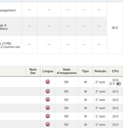
--
--
--
--
---
 Management
egy &
--
--
--
--
---
30.0
datory:
s (CPB);
--
--
--
--
---
 2 courses out
Num
Sede
Lingua
Tipo
Periodo
CFU
Sez
d'erogazione
10.0
BV
M
2° sem
[1.0
]
BV
M
2° sem
10.0
BV
M
1° sem
10.0
BV
M
2° sem
10.0
BV
M
1° sem
10.0
BV
M
2° sem
10.0