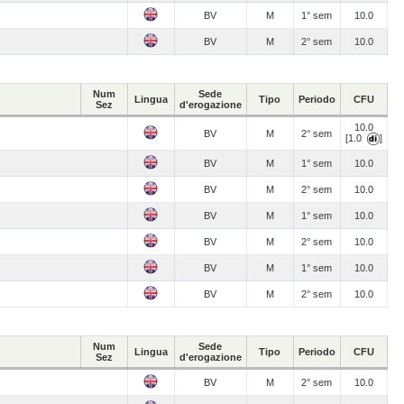
BV
M
1° sem
10.0
BV
M
2° sem
10.0
Num
Sede
Lingua
Tipo
Periodo
CFU
Sez
d'erogazione
10.0
BV
M
2° sem
[1.0
]
BV
M
1° sem
10.0
BV
M
2° sem
10.0
BV
M
1° sem
10.0
BV
M
2° sem
10.0
BV
M
1° sem
10.0
BV
M
2° sem
10.0
Num
Sede
Lingua
Tipo
Periodo
CFU
Sez
d'erogazione
BV
M
2° sem
10.0