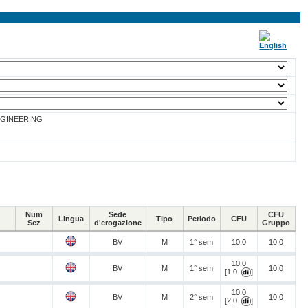
GINEERING
Num
Sede
CFU
Lingua
Tipo
Periodo
CFU
Sez
d'erogazione
Gruppo
BV
M
1° sem
10.0
10.0
10.0
BV
M
1° sem
10.0
[1.0
]
10.0
BV
M
2° sem
10.0
[2.0
]