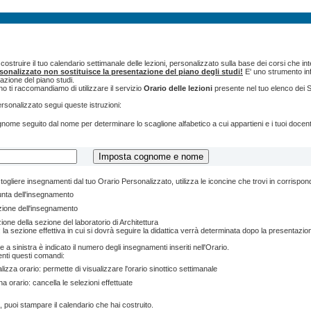
ostruire il tuo calendario settimanale delle lezioni, personalizzato sulla base dei corsi che int
rsonalizzato non sostituisce la presentazione del piano degli studi!
E' uno strumento inf
tazione del piano studi.
o ti raccomandiamo di utilizzare il servizio
Orario delle lezioni
presente nel tuo elenco dei S
ersonalizzato segui queste istruzioni:
cognome seguito dal nome per determinare lo scaglione alfabetico a cui appartieni e i tuoi doce
togliere insegnamenti dal tuo Orario Personalizzato, utilizza le iconcine che trovi in corrispo
unta dell'insegnamento
zione dell'insegnamento
ione della sezione del laboratorio di Architettura
 la sezione effettiva in cui si dovrà seguire la didattica verrà determinata dopo la presentazion
e a sinistra è indicato il numero degli insegnamenti inseriti nell'Orario.
enti questi comandi:
lizza orario: permette di visualizzare l'orario sinottico settimanale
na orario: cancella le selezioni effettuate
, puoi stampare il calendario che hai costruito.