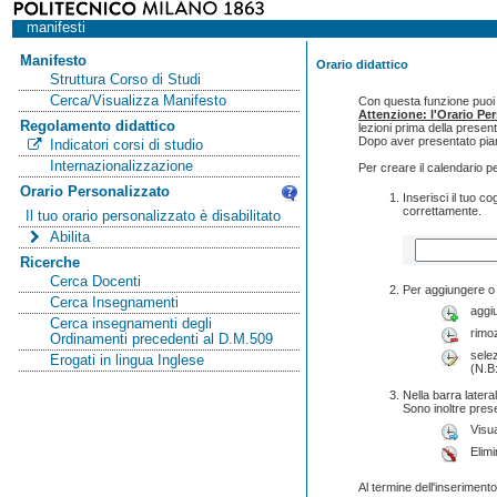
manifesti
Manifesto
Orario didattico
Struttura Corso di Studi
Cerca/Visualizza Manifesto
Con questa funzione puoi c
Attenzione: l'Orario Pe
Regolamento didattico
lezioni prima della presen
Dopo aver presentato pian
Indicatori corsi di studio
Internazionalizzazione
Per creare il calendario p
Orario Personalizzato
Inserisci il tuo 
correttamente.
Il tuo orario personalizzato è disabilitato
Abilita
Ricerche
Cerca Docenti
Per aggiungere o 
Cerca Insegnamenti
aggi
Cerca insegnamenti degli
rimo
Ordinamenti precedenti al D.M.509
selez
Erogati in lingua Inglese
(N.B:
Nella barra lateral
Sono inoltre pres
Visua
Elimi
Al termine dell'inserimento