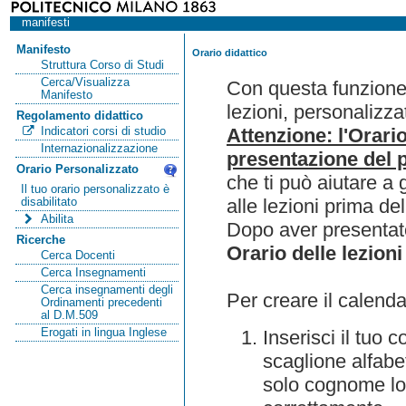
manifesti
Manifesto
Orario didattico
Struttura Corso di Studi
Cerca/Visualizza
Con questa funzione 
Manifesto
lezioni, personalizza
Regolamento didattico
Attenzione: l'Orari
Indicatori corsi di studio
Internazionalizzazione
presentazione del p
Orario Personalizzato
che ti può aiutare a 
Il tuo orario personalizzato è
alle lezioni prima de
disabilitato
Abilita
Dopo aver presentato
Ricerche
Orario delle lezioni
Cerca Docenti
Cerca Insegnamenti
Cerca insegnamenti degli
Per creare il calenda
Ordinamenti precedenti
al D.M.509
Erogati in lingua Inglese
Inserisci il tuo
scaglione alfabet
solo cognome lo