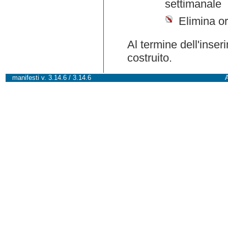
settimanale
Elimina or
Al termine dell'inser
costruito.
manifesti v. 3.14.6 / 3.14.6
A