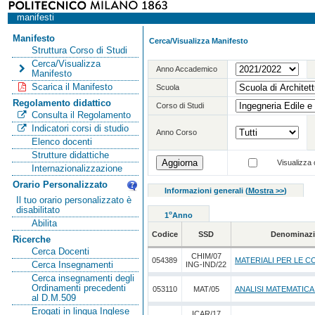
manifesti
Manifesto
Cerca/Visualizza Manifesto
Struttura Corso di Studi
Cerca/Visualizza
Anno Accademico
Manifesto
Scarica il Manifesto
Scuola
Regolamento didattico
Corso di Studi
Consulta il Regolamento
Indicatori corsi di studio
Anno Corso
Elenco docenti
Strutture didattiche
Visualizza o
Internazionalizzazione
Orario Personalizzato
Informazioni generali
(
Mostra >>
)
Il tuo orario personalizzato è
disabilitato
o
1
Anno
Abilita
Codice
SSD
Denominazi
Ricerche
Cerca Docenti
CHIM/07
054389
MATERIALI PER LE C
Cerca Insegnamenti
ING-IND/22
Cerca insegnamenti degli
Ordinamenti precedenti
053110
MAT/05
ANALISI MATEMATICA
al D.M.509
Erogati in lingua Inglese
ICAR/17