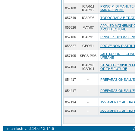
ICAR/11
PRINCIPI DI MANUTEN
057100
ICAR/12
MANAGEMENT
057349
ICAR/06
TOPOGRAFIA E TRAT
APPLIED MATHEMATI
055826
MAT/07
ARCHITECTURE
057106
ICAR/19
PRINCIPI DICONSERV
055827
GEO/11
PROVE NON DISTRUT
VALUTAZIONE ECONO
057105
SECS-P/06
URBANE
ICAR/10
STRATEGIC VISION 
057104
ICAR/11
OF THE FUTURE
054417
--
PREPARAZIONE ALL'E
054417
--
PREPARAZIONE ALL'E
057194
--
AVVIAMENTO AL TIRO
057194
--
AVVIAMENTO AL TIRO
manifesti v. 3.14.6 / 3.14.6
A