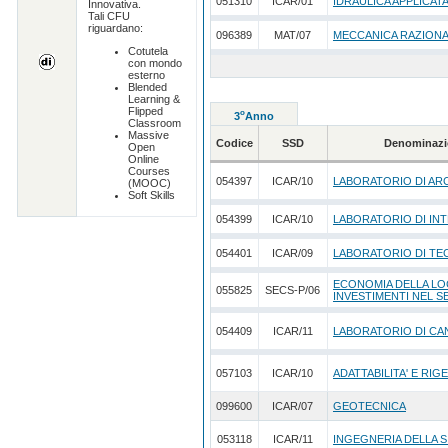
051310
ICAR/01
IDRAULICA APPLICAT
Innovativa.
Tali CFU
riguardano:
096389
MAT/07
MECCANICA RAZION
Cotutela
con mondo
esterno
Blended
Learning &
Flipped
o
3
Anno
Classroom
Massive
Codice
SSD
Denominazi
Open
Online
Courses
054397
ICAR/10
LABORATORIO DI AR
(MOOC)
Soft Skills
054399
ICAR/10
LABORATORIO DI INT
054401
ICAR/09
LABORATORIO DI TE
ECONOMIA DELLA LO
055825
SECS-P/06
INVESTIMENTI NEL 
054409
ICAR/11
LABORATORIO DI CA
057103
ICAR/10
ADATTABILITA' E RIG
099600
ICAR/07
GEOTECNICA
053118
ICAR/11
INGEGNERIA DELLA 