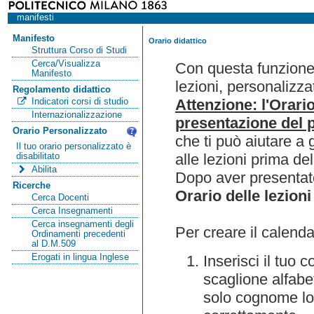
manifesti
Manifesto
Orario didattico
Struttura Corso di Studi
Cerca/Visualizza
Con questa funzione 
Manifesto
lezioni, personalizza
Regolamento didattico
Attenzione: l'Orari
Indicatori corsi di studio
Internazionalizzazione
presentazione del p
Orario Personalizzato
che ti può aiutare a 
Il tuo orario personalizzato è
alle lezioni prima de
disabilitato
Abilita
Dopo aver presentato
Ricerche
Orario delle lezioni
Cerca Docenti
Cerca Insegnamenti
Cerca insegnamenti degli
Per creare il calenda
Ordinamenti precedenti
al D.M.509
Erogati in lingua Inglese
Inserisci il tuo
scaglione alfabet
solo cognome lo