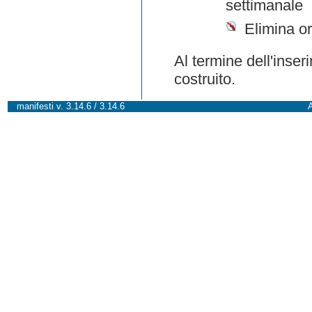
settimanale
Elimina or
Al termine dell'inser
costruito.
manifesti v. 3.14.6 / 3.14.6
A