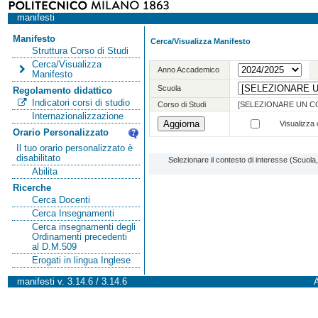
manifesti
Manifesto
Cerca/Visualizza Manifesto
Struttura Corso di Studi
Cerca/Visualizza
Anno Accademico
Manifesto
Scuola
Regolamento didattico
Indicatori corsi di studio
Corso di Studi
[SELEZIONARE UN C
Internazionalizzazione
Visualizza o
Orario Personalizzato
Il tuo orario personalizzato è
disabilitato
Selezionare il contesto di interesse (Scuol
Abilita
Ricerche
Cerca Docenti
Cerca Insegnamenti
Cerca insegnamenti degli
Ordinamenti precedenti
al D.M.509
Erogati in lingua Inglese
manifesti v. 3.14.6 / 3.14.6
A