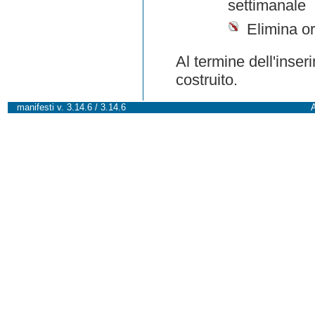
settimanale
Elimina or
Al termine dell'inser
costruito.
manifesti v. 3.14.6 / 3.14.6
A