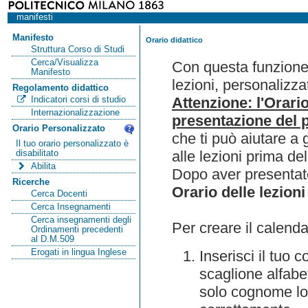
manifesti
Manifesto
Orario didattico
Struttura Corso di Studi
Cerca/Visualizza
Con questa funzione 
Manifesto
lezioni, personalizza
Regolamento didattico
Attenzione: l'Orari
Indicatori corsi di studio
Internazionalizzazione
presentazione del p
Orario Personalizzato
che ti può aiutare a 
Il tuo orario personalizzato è
alle lezioni prima de
disabilitato
Abilita
Dopo aver presentato
Ricerche
Orario delle lezioni
Cerca Docenti
Cerca Insegnamenti
Cerca insegnamenti degli
Per creare il calenda
Ordinamenti precedenti
al D.M.509
Erogati in lingua Inglese
Inserisci il tuo
scaglione alfabet
solo cognome lo