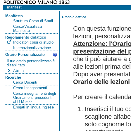
manifesti
Manifesto
Orario didattico
Struttura Corso di Studi
Cerca/Visualizza
Con questa funzione 
Manifesto
lezioni, personalizza
Regolamento didattico
Attenzione: l'Orari
Indicatori corsi di studio
Internazionalizzazione
presentazione del p
Orario Personalizzato
che ti può aiutare a 
Il tuo orario personalizzato è
alle lezioni prima de
disabilitato
Abilita
Dopo aver presentato
Ricerche
Orario delle lezioni
Cerca Docenti
Cerca Insegnamenti
Cerca insegnamenti degli
Per creare il calenda
Ordinamenti precedenti
al D.M.509
Erogati in lingua Inglese
Inserisci il tuo
scaglione alfabet
solo cognome lo