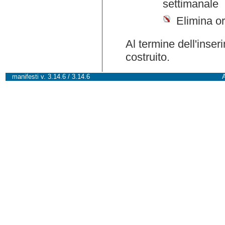
settimanale
Elimina or
Al termine dell'inser
costruito.
manifesti v. 3.14.6 / 3.14.6
A