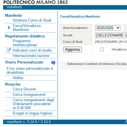
manifesti
Manifesto
Cerca/Visualizza Manifesto
Struttura Corso di Studi
Cerca/Visualizza
Anno Accademico
Manifesto
Scuola
Regolamento didattico
Programmi
Corso di Studi
[SELEZIONARE UN C
interdisciplinari
Visualizza o
Indicatori corsi di studio
Internazionalizzazione
Orario Personalizzato
Selezionare il contesto di interesse (Scuol
Il tuo orario personalizzato è
disabilitato
Abilita
Ricerche
Cerca Docenti
Cerca Insegnamenti
Cerca insegnamenti degli
Ordinamenti precedenti
al D.M.509
Erogati in lingua Inglese
manifesti v. 3.14.6 / 3.14.6
A