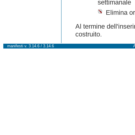
settimanale
Elimina or
Al termine dell'inser
costruito.
manifesti v. 3.14.6 / 3.14.6
A