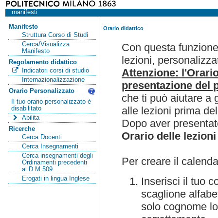
manifesti
Manifesto
Orario didattico
Struttura Corso di Studi
Cerca/Visualizza
Con questa funzione 
Manifesto
lezioni, personalizza
Regolamento didattico
Attenzione: l'Orari
Indicatori corsi di studio
Internazionalizzazione
presentazione del p
Orario Personalizzato
che ti può aiutare a 
Il tuo orario personalizzato è
alle lezioni prima de
disabilitato
Abilita
Dopo aver presentato
Ricerche
Orario delle lezioni
Cerca Docenti
Cerca Insegnamenti
Cerca insegnamenti degli
Per creare il calenda
Ordinamenti precedenti
al D.M.509
Erogati in lingua Inglese
Inserisci il tuo
scaglione alfabet
solo cognome lo