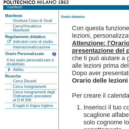
manifesti
Manifesto
Orario didattico
Struttura Corso di Studi
Cerca/Visualizza
Con questa funzione 
Manifesto
lezioni, personalizza
Regolamento didattico
Attenzione: l'Orari
Indicatori corsi di studio
Internazionalizzazione
presentazione del p
Orario Personalizzato
che ti può aiutare a 
Il tuo orario personalizzato è
alle lezioni prima de
disabilitato
Abilita
Dopo aver presentato
Ricerche
Orario delle lezioni
Cerca Docenti
Cerca Insegnamenti
Cerca insegnamenti degli
Per creare il calenda
Ordinamenti precedenti
al D.M.509
Erogati in lingua Inglese
Inserisci il tuo
scaglione alfabet
solo cognome lo