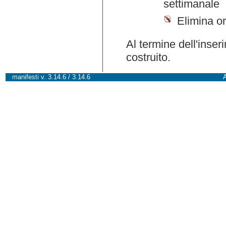
settimanale
Elimina or
Al termine dell'inser
costruito.
manifesti v. 3.14.6 / 3.14.6
A