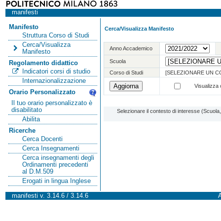
manifesti
Manifesto
Cerca/Visualizza Manifesto
Struttura Corso di Studi
Cerca/Visualizza
Anno Accademico
Manifesto
Scuola
Regolamento didattico
Indicatori corsi di studio
Corso di Studi
[SELEZIONARE UN C
Internazionalizzazione
Visualizza o
Orario Personalizzato
Il tuo orario personalizzato è
disabilitato
Selezionare il contesto di interesse (Scuol
Abilita
Ricerche
Cerca Docenti
Cerca Insegnamenti
Cerca insegnamenti degli
Ordinamenti precedenti
al D.M.509
Erogati in lingua Inglese
manifesti v. 3.14.6 / 3.14.6
A