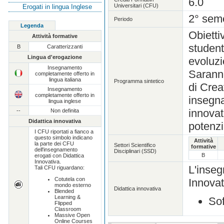
6.0
Universitari (CFU)
Erogati in lingua Inglese
2° sem
Periodo
Legenda
Obietti
Attività formative
student
B
Caratterizzanti
Lingua d'erogazione
evoluz
Insegnamento
Saranno
completamente offerto in
lingua italiana
Programma sintetico
di Crea
Insegnamento
completamente offerto in
insegna
lingua inglese
innovat
--
Non definita
Didattica innovativa
potenzi
I CFU riportati a fianco a
questo simbolo indicano
Attività
la parte dei CFU
Settori Scientifico
formative
dell'insegnamento
Disciplinari (SSD)
B
erogati con Didattica
Innovativa.
L'inse
Tali CFU riguardano:
Cotutela con
Innova
mondo esterno
Didattica innovativa
Blended
Learning &
Sof
Flipped
Classroom
Massive Open
Online Courses