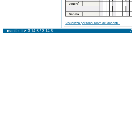
Venerdì
Sabato
Visualizza personal room dei docenti...
manifesti v. 3.14.6 / 3.14.6
A