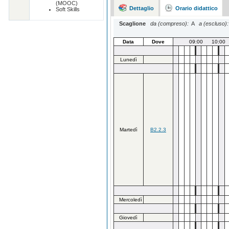
(MOOC)
Dettaglio
Orario didattico
Soft Skills
Scaglione
da (compreso):
A
a (escluso):
Data
Dove
09:00
10:00
Lunedì
Martedì
B2.2.3
Mercoledì
Giovedì