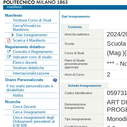
manifesti
Manifesto
Dati Insegnamento
Struttura Corso di Studi
Cerca/Visualizza
Contesto
Manifesto
2024/2
Anno Accademico
Dati Insegnamento
Scarica il Manifesto
Scuola
Scuola
Regolamento didattico
(Mag.)(
Consulta il Regolamento
Corso di Studi
Indicatori corsi di studio
Piano di Studio
*** - N
Elenco docenti
preventivamente
approvato
Strutture didattiche
2
Internazionalizzazione
Anno di Corso
Orario Personalizzato
Scheda Insegnamento
Il tuo orario personalizzato è
disabilitato
05973
Codice Identificativo
Abilita
ART D
Ricerche
Denominazione
Cerca Docenti
Insegnamento
PROGE
Cerca Insegnamenti
Monodi
Cerca insegnamenti degli
Tipo Insegnamento
Ordinamenti precedenti al
D.M.509
Crediti Formativi