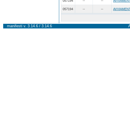
057194
--
--
AVVIAMENT
057194
--
--
AVVIAMENT
manifesti v. 3.14.6 / 3.14.6
A