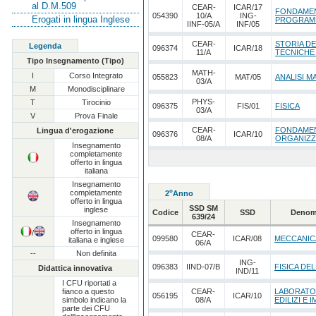
al D.M.509
CEAR-
ICAR/17
FONDAMEN
054390
10/A
ING-
Erogati in lingua Inglese
PROGRAM
IINF-05/A
INF/05
CEAR-
STORIA DE
Legenda
096374
ICAR/18
11/A
TECNICHE
Tipo Insegnamento (Tipo)
MATH-
I
Corso Integrato
055823
MAT/05
ANALISI M
03/A
M
Monodisciplinare
PHYS-
T
Tirocinio
096375
FIS/01
FISICA
03/A
V
Prova Finale
CEAR-
FONDAMEN
Lingua d'erogazione
096376
ICAR/10
08/A
ORGANIZZA
Insegnamento
completamente
offerto in lingua
italiana
Insegnamento
o
completamente
2
Anno
offerto in lingua
SSD SM
inglese
Codice
SSD
Denom
639/24
Insegnamento
offerto in lingua
/
CEAR-
099580
ICAR/08
MECCANIC
italiana e inglese
06/A
--
Non definita
ING-
096383
IIND-07/B
FISICA DEL
Didattica innovativa
IND/11
I CFU riportati a
fianco a questo
CEAR-
LABORATOR
056195
ICAR/10
simbolo indicano la
08/A
EDILIZI E 
parte dei CFU