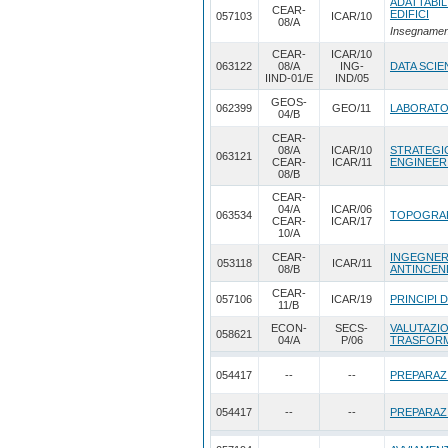
ADATTABIL
CEAR-
EDIFICI
057103
ICAR/10
08/A
Insegnamen
CEAR-
ICAR/10
063122
08/A
ING-
DATA SCIE
IIND-01/E
IND/05
GEOS-
062399
GEO/11
LABORATO
04/B
CEAR-
08/A
ICAR/10
STRATEGIC
063121
CEAR-
ICAR/11
ENGINEER
08/B
CEAR-
04/A
ICAR/06
063534
TOPOGRAFI
CEAR-
ICAR/17
10/A
CEAR-
INGEGNER
053118
ICAR/11
08/B
ANTINCEN
CEAR-
057106
ICAR/19
PRINCIPI 
11/B
ECON-
SECS-
VALUTAZI
058621
04/A
P/06
TRASFORM
054417
--
--
PREPARAZI
054417
--
--
PREPARAZI