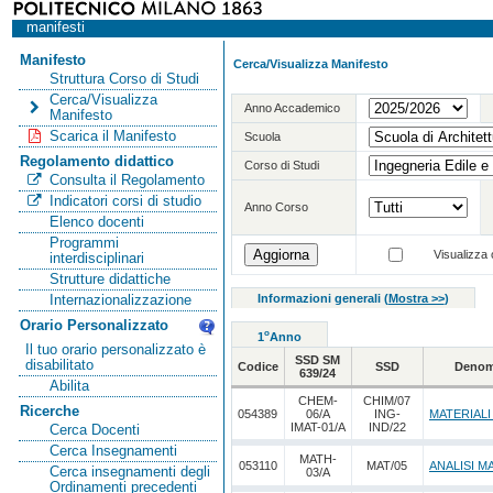
manifesti
Manifesto
Cerca/Visualizza Manifesto
Struttura Corso di Studi
Cerca/Visualizza
Anno Accademico
Manifesto
Scarica il Manifesto
Scuola
Regolamento didattico
Corso di Studi
Consulta il Regolamento
Indicatori corsi di studio
Anno Corso
Elenco docenti
Programmi
Visualizza o
interdisciplinari
Strutture didattiche
Informazioni generali
(
Mostra >>
)
Internazionalizzazione
Orario Personalizzato
o
1
Anno
Il tuo orario personalizzato è
SSD SM
disabilitato
Codice
SSD
Denom
639/24
Abilita
CHEM-
CHIM/07
Ricerche
054389
06/A
ING-
MATERIALI
IMAT-01/A
IND/22
Cerca Docenti
Cerca Insegnamenti
MATH-
053110
MAT/05
ANALISI M
Cerca insegnamenti degli
03/A
Ordinamenti precedenti