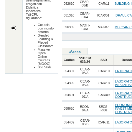
dell'insegnamento
CEAR-
052610
ICAR/11
BUILDING
erogati con
08/B
Didattica
Innovativa.
CEAR-
Tali CFU
051310
ICAR/01
IDRAULICA
01/A
riguardano:
Cotutela
MATH-
096389
MAT/07
MECCANIC
con mondo
04/A
esterno
Blended
Learning &
Flipped
Classroom
Massive
o
3
Anno
Open
Online
SSD SM
Codice
SSD
Denom
Courses
639/24
(MOOC)
Soft Skills
CEAR-
054397
ICAR/10
LABORATO
08/A
CEAR-
LABORATO
054399
ICAR/10
08/A
IMPIANTIS
CEAR-
LABORATOR
054401
ICAR/09
07/A
COSTRUZI
ECONOMIA 
ECON-
SECS-
058620
INVESTIME
04/A
P/06
COSTRUZI
CEAR-
054409
ICAR/11
LABORATO
08/B