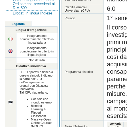
Ordinamenti precedenti al
6.0
Crediti Formativi
D.M.509
Universitari (CFU)
Erogati in lingua Inglese
1° sem
Periodo
Legenda
Il cors
Lingua d'erogazione
investig
Insegnamento
completamente offerto in
primi m
lingua italiana
principi
Insegnamento
completamente offerto in
lingua inglese
così da
--
Non definita
acquisi
Didattica innovativa
consape
Programma sintetico
I CFU riportati a fianco a
questo simbolo indicano
paramet
la parte dei CFU
dell'insegnamento
perché 
erogati con Didattica
Innovativa.
misure.
Tali CFU riguardano:
Cotutela con
campagn
mondo esterno
Blended
al mond
Learning &
Flipped
esercit
Classroom
Massive Open
Online Courses
Attività
(MOOC)
Settori Scientifico