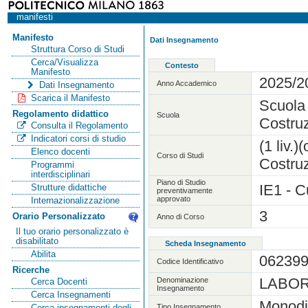
manifesti
Manifesto
Dati Insegnamento
Struttura Corso di Studi
Cerca/Visualizza
Contesto
Manifesto
2025/2
Anno Accademico
Dati Insegnamento
Scarica il Manifesto
Scuola 
Regolamento didattico
Scuola
Costruz
Consulta il Regolamento
Indicatori corsi di studio
(1 liv.
Elenco docenti
Corso di Studi
Costruz
Programmi
interdisciplinari
Piano di Studio
IE1 - C
Strutture didattiche
preventivamente
approvato
Internazionalizzazione
3
Orario Personalizzato
Anno di Corso
Il tuo orario personalizzato è
disabilitato
Scheda Insegnamento
Abilita
06239
Codice Identificativo
Ricerche
LABOR
Denominazione
Cerca Docenti
Insegnamento
Cerca Insegnamenti
Monodi
Tipo Insegnamento
Cerca insegnamenti degli