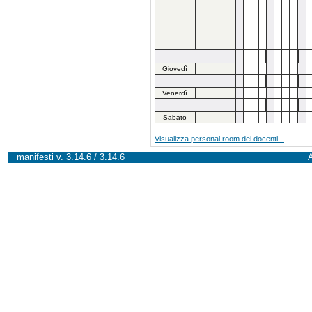
Giovedì
Venerdì
Sabato
Visualizza personal room dei docenti...
manifesti v. 3.14.6 / 3.14.6
A