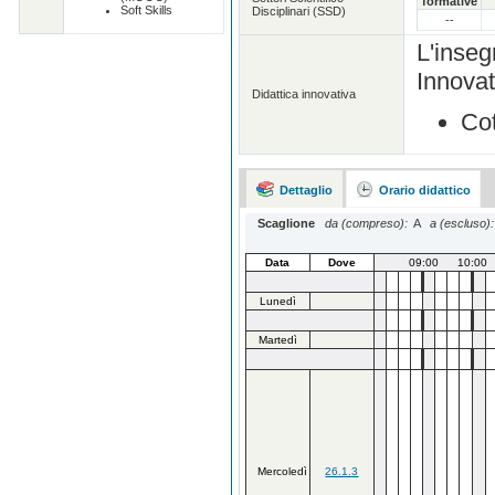
formative
Soft Skills
Disciplinari (SSD)
--
L'inse
Innova
Didattica innovativa
Co
Dettaglio
Orario didattico
Scaglione
da (compreso):
A
a (escluso):
Data
Dove
09:00
10:00
Lunedì
Martedì
Mercoledì
26.1.3