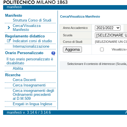
manifesti
Manifesto
Cerca/Visualizza Manifesto
Struttura Corso di Studi
Cerca/Visualizza
Anno Accademico
Manifesto
Scuola
Regolamento didattico
Indicatori corsi di studio
Corso di Studi
[SELEZIONARE UN C
Internazionalizzazione
Visualizza o
Orario Personalizzato
Il tuo orario personalizzato è
disabilitato
Selezionare il contesto di interesse (Scuol
Abilita
Ricerche
Cerca Docenti
Cerca Insegnamenti
Cerca insegnamenti degli
Ordinamenti precedenti
al D.M.509
Erogati in lingua Inglese
manifesti v. 3.14.6 / 3.14.6
A