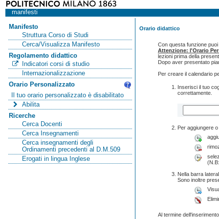
manifesti
Manifesto
Orario didattico
Struttura Corso di Studi
Cerca/Visualizza Manifesto
Con questa funzione puoi c
Attenzione: l'Orario Pe
Regolamento didattico
lezioni prima della presen
Dopo aver presentato pian
Indicatori corsi di studio
Internazionalizzazione
Per creare il calendario p
Orario Personalizzato
Inserisci il tuo 
correttamente.
Il tuo orario personalizzato è disabilitato
Abilita
Ricerche
Cerca Docenti
Per aggiungere o 
Cerca Insegnamenti
aggi
Cerca insegnamenti degli
rimo
Ordinamenti precedenti al D.M.509
selez
Erogati in lingua Inglese
(N.B:
Nella barra lateral
Sono inoltre pres
Visua
Elimi
Al termine dell'inserimento