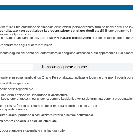
ostruire il tuo calendario settimanale delle lezioni, personalizzato sulla base dei corsi che int
rsonalizzato non sostituisce la presentazione del piano degli studi!
E' uno strumento inf
tazione del piano studi.
o ti raccomandiamo di utilizzare il servizio
Orario delle lezioni
presente nel tuo elenco dei S
ersonalizzato segui queste istruzioni:
cognome seguito dal nome per determinare lo scaglione alfabetico a cui appartieni e i tuoi doce
togliere insegnamenti dal tuo Orario Personalizzato, utilizza le iconcine che trovi in corrispo
unta dell'insegnamento
zione dell'insegnamento
ione della sezione del laboratorio di Architettura
 la sezione effettiva in cui si dovrà seguire la didattica verrà determinata dopo la presentazion
e a sinistra è indicato il numero degli insegnamenti inseriti nell'Orario.
enti questi comandi:
lizza orario: permette di visualizzare l'orario sinottico settimanale
na orario: cancella le selezioni effettuate
, puoi stampare il calendario che hai costruito.