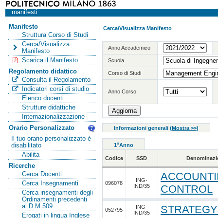
manifesti
Manifesto
Cerca/Visualizza Manifesto
Struttura Corso di Studi
Cerca/Visualizza
Anno Accademico
Manifesto
Scarica il Manifesto
Scuola
Regolamento didattico
Corso di Studi
Consulta il Regolamento
Indicatori corsi di studio
Anno Corso
Elenco docenti
Strutture didattiche
Internazionalizzazione
Orario Personalizzato
Informazioni generali
(
Mostra >>
)
Il tuo orario personalizzato è
o
disabilitato
1
Anno
Abilita
Codice
SSD
Denominazi
Ricerche
ACCOUNTI
Cerca Docenti
ING-
Cerca Insegnamenti
096078
IND/35
CONTROL
Cerca insegnamenti degli
Ordinamenti precedenti
al D.M.509
STRATEGY
ING-
052795
IND/35
Erogati in lingua Inglese