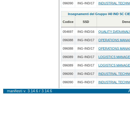
096090
ING-IND/17
INDUSTRIAL TECHN
Insegnamenti del Gruppo I40 IND SC CIE
Codice
SSD
Deno
054697
ING-IND/16
QUALITY DATA ANAL
096088
ING-IND/17
OPERATIONS MANA
096088
ING-IND/17
OPERATIONS MANA
096089
ING-IND/17
LOGISTICS MANAG
096089
ING-IND/17
LOGISTICS MANAG
096090
ING-IND/17
INDUSTRIAL TECHN
096090
ING-IND/17
INDUSTRIAL TECHN
manifesti v. 3.14.6 / 3.14.6
A