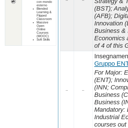
Strategy & 
--
--
con mondo
esterno
(BST); Analy
Blended
Learning &
(AFB); Digit
Flipped
Classroom
Innovation 
Massive
Open
Business & I
Online
Courses
(MOOC)
Economics a
Soft Skills
of 4 of this 
Insegnament
Gruppo ENT
For Major: 
(ENT); Inn
(INN; Compl
--
--
Business (C
Business (IN
Mandatory: 
Industrial 
courses out 