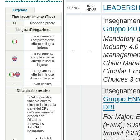
LEADERSHI
ING-
052796
IND/35
Legenda
Tipo Insegnamento (Tipo)
Insegnament
M
Monodisciplinare
Gruppo I40
Lingua d'erogazione
Insegnamento
Mandatory g
completamente
offerto in lingua
Industry 4.0 
italiana
--
--
Management
Insegnamento
completamente
offerto in lingua
Chain Mana
inglese
Circular Ec
Insegnamento
offerto in lingua
/
Choices 3 co
italiana e inglese
--
Non definita
Insegnament
Didattica innovativa
Gruppo EN
I CFU riportati a
fianco a questo
simbolo indicano la
DBI
parte dei CFU
dell'insegnamento
For Major:
erogati con
Didattica
(ENM); Susta
Innovativa.
Tali CFU
riguardano:
Impact (SSI
Cotutela