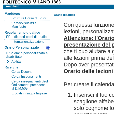
manifesti
Manifesto
Orario didattico
Struttura Corso di Studi
Cerca/Visualizza
Con questa funzione 
Manifesto
lezioni, personalizza
Regolamento didattico
Attenzione: l'Orari
Indicatori corsi di studio
Internazionalizzazione
presentazione del p
Orario Personalizzato
che ti può aiutare a 
Il tuo orario personalizzato è
alle lezioni prima de
disabilitato
Abilita
Dopo aver presentato
Ricerche
Orario delle lezioni
Cerca Docenti
Cerca Insegnamenti
Cerca insegnamenti degli
Per creare il calenda
Ordinamenti precedenti
al D.M.509
Erogati in lingua Inglese
Inserisci il tuo
scaglione alfabet
solo cognome lo