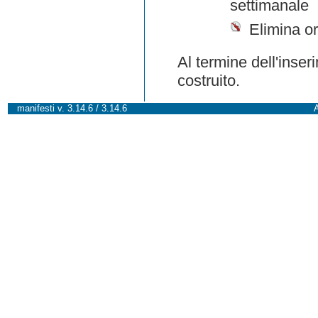
settimanale
Elimina or
Al termine dell'inser
costruito.
manifesti v. 3.14.6 / 3.14.6
A