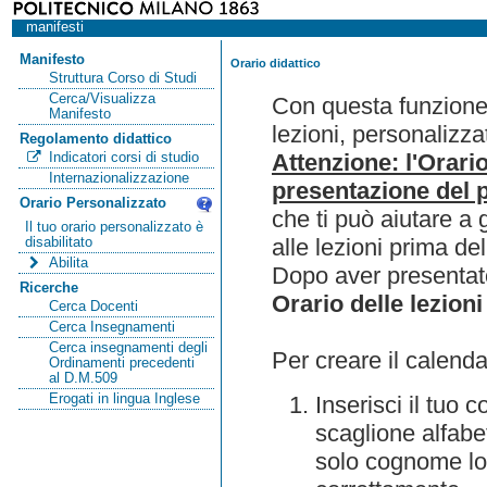
manifesti
Manifesto
Orario didattico
Struttura Corso di Studi
Cerca/Visualizza
Con questa funzione 
Manifesto
lezioni, personalizza
Regolamento didattico
Attenzione: l'Orari
Indicatori corsi di studio
Internazionalizzazione
presentazione del p
Orario Personalizzato
che ti può aiutare a 
Il tuo orario personalizzato è
alle lezioni prima de
disabilitato
Abilita
Dopo aver presentato
Ricerche
Orario delle lezioni
Cerca Docenti
Cerca Insegnamenti
Cerca insegnamenti degli
Per creare il calenda
Ordinamenti precedenti
al D.M.509
Erogati in lingua Inglese
Inserisci il tuo
scaglione alfabet
solo cognome lo