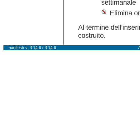
settimanale
Elimina or
Al termine dell'inser
costruito.
manifesti v. 3.14.6 / 3.14.6
A