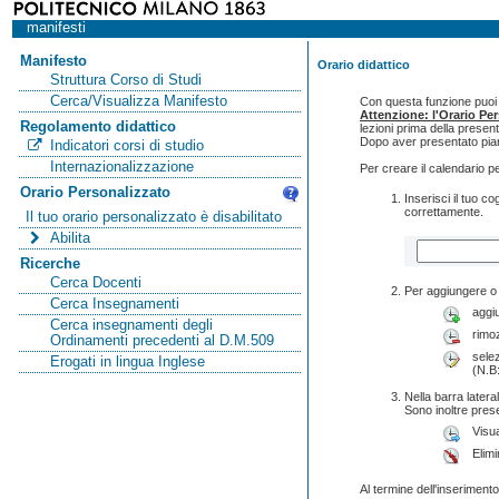
manifesti
Manifesto
Orario didattico
Struttura Corso di Studi
Cerca/Visualizza Manifesto
Con questa funzione puoi c
Attenzione: l'Orario Pe
Regolamento didattico
lezioni prima della presen
Dopo aver presentato pian
Indicatori corsi di studio
Internazionalizzazione
Per creare il calendario p
Orario Personalizzato
Inserisci il tuo 
correttamente.
Il tuo orario personalizzato è disabilitato
Abilita
Ricerche
Cerca Docenti
Per aggiungere o 
Cerca Insegnamenti
aggi
Cerca insegnamenti degli
rimo
Ordinamenti precedenti al D.M.509
selez
Erogati in lingua Inglese
(N.B:
Nella barra lateral
Sono inoltre pres
Visua
Elimi
Al termine dell'inserimento