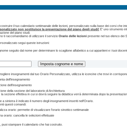
ostruire il tuo calendario settimanale delle lezioni, personalizzato sulla base dei corsi che int
rsonalizzato non sostituisce la presentazione del piano degli studi!
E' uno strumento inf
tazione del piano studi.
o ti raccomandiamo di utilizzare il servizio
Orario delle lezioni
presente nel tuo elenco dei S
ersonalizzato segui queste istruzioni:
cognome seguito dal nome per determinare lo scaglione alfabetico a cui appartieni e i tuoi doce
togliere insegnamenti dal tuo Orario Personalizzato, utilizza le iconcine che trovi in corrispo
unta dell'insegnamento
zione dell'insegnamento
ione della sezione del laboratorio di Architettura
 la sezione effettiva in cui si dovrà seguire la didattica verrà determinata dopo la presentazion
e a sinistra è indicato il numero degli insegnamenti inseriti nell'Orario.
enti questi comandi:
lizza orario: permette di visualizzare l'orario sinottico settimanale
na orario: cancella le selezioni effettuate
, puoi stampare il calendario che hai costruito.