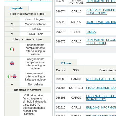
054390
FONDAMENTI DI DI
ING-INF/05
Legenda
STORIA DELL'ARCHI
096374
ICAR/18
COSTRUTTIVE
Tipo Insegnamento (Tipo)
I
Corso Integrato
055823
MAT/05
ANALISI MATEMATICA
M
Monodisciplinare
T
Tirocinio
096375
FIS/01
FISICA
V
Prova Finale
Lingua d'erogazione
FONDAMENTI DI CO
096376
ICAR/10
DEGLI EDIFICI
Insegnamento
completamente
offerto in lingua
italiana
Insegnamento
completamente
o
2
Anno
offerto in lingua
inglese
Codice
SSD
Denominazi
Insegnamento
offerto in lingua
/
099580
ICAR/08
MECCANICA DELLE 
italiana e inglese
--
Non definita
096383
ING-IND/11
FISICA DELL'EDIFICIO
Didattica innovativa
I CFU riportati a
LABORATORIO DI COM
056195
ICAR/10
fianco a questo
IMPIANTISTICI
simbolo indicano la
parte dei CFU
052610
ICAR/11
BUILDING INFORMAT
dell'insegnamento
erogati con
Didattica