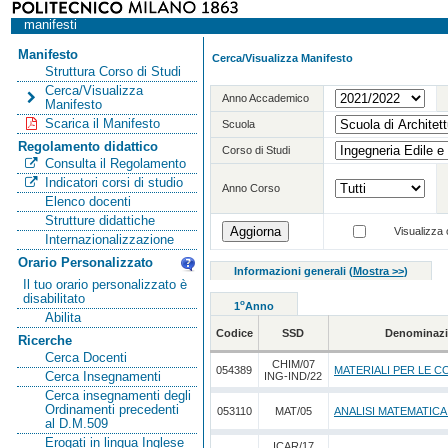
manifesti
Manifesto
Cerca/Visualizza Manifesto
Struttura Corso di Studi
Cerca/Visualizza
Anno Accademico
Manifesto
Scarica il Manifesto
Scuola
Regolamento didattico
Corso di Studi
Consulta il Regolamento
Indicatori corsi di studio
Anno Corso
Elenco docenti
Strutture didattiche
Visualizza o
Internazionalizzazione
Orario Personalizzato
Informazioni generali
(
Mostra >>
)
Il tuo orario personalizzato è
disabilitato
o
1
Anno
Abilita
Codice
SSD
Denominazi
Ricerche
Cerca Docenti
CHIM/07
054389
MATERIALI PER LE C
Cerca Insegnamenti
ING-IND/22
Cerca insegnamenti degli
Ordinamenti precedenti
053110
MAT/05
ANALISI MATEMATICA
al D.M.509
Erogati in lingua Inglese
ICAR/17