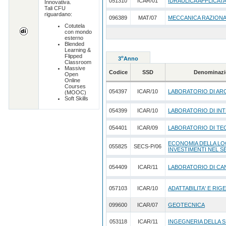
051310
ICAR/01
IDRAULICA APPLICAT
Innovativa.
Tali CFU
riguardano:
096389
MAT/07
MECCANICA RAZION
Cotutela
con mondo
esterno
Blended
Learning &
Flipped
o
3
Anno
Classroom
Massive
Codice
SSD
Denominazi
Open
Online
Courses
054397
ICAR/10
LABORATORIO DI AR
(MOOC)
Soft Skills
054399
ICAR/10
LABORATORIO DI INT
054401
ICAR/09
LABORATORIO DI TE
ECONOMIA DELLA LO
055825
SECS-P/06
INVESTIMENTI NEL 
054409
ICAR/11
LABORATORIO DI CA
057103
ICAR/10
ADATTABILITA' E RIG
099600
ICAR/07
GEOTECNICA
053118
ICAR/11
INGEGNERIA DELLA 