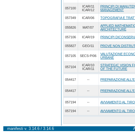
ICAR/11
PRINCIPI DI MANUTEN
057100
ICAR/12
MANAGEMENT
057349
ICAR/06
TOPOGRAFIA E TRAT
APPLIED MATHEMATI
055826
MAT/07
ARCHITECTURE
057106
ICAR/19
PRINCIPI DICONSERV
055827
GEO/11
PROVE NON DISTRUT
VALUTAZIONE ECONO
057105
SECS-P/06
URBANE
ICAR/10
STRATEGIC VISION 
057104
ICAR/11
OF THE FUTURE
054417
--
PREPARAZIONE ALL'E
054417
--
PREPARAZIONE ALL'E
057194
--
AVVIAMENTO AL TIRO
057194
--
AVVIAMENTO AL TIRO
manifesti v. 3.14.6 / 3.14.6
A