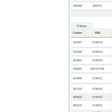
096389
MAT/07
o
3
Anno
Codice
SSD
054397
ICAR/10
054399
ICAR/10
054401
ICAR/09
055825
SECS-P/06
054409
ICAR/11
057103
ICAR/10
099600
ICAR/07
053118
ICAR/11