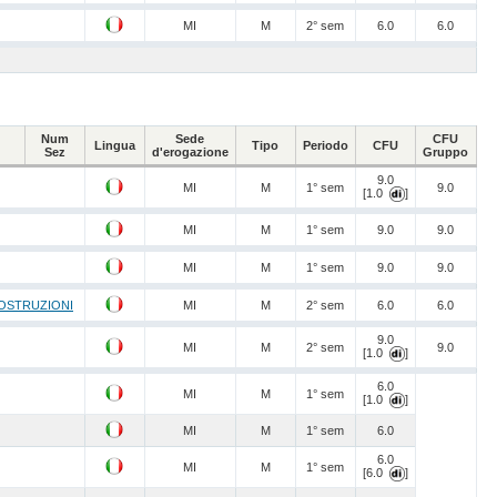
MI
M
2° sem
6.0
6.0
Num
Sede
CFU
Lingua
Tipo
Periodo
CFU
Sez
d'erogazione
Gruppo
9.0
MI
M
1° sem
9.0
[1.0
]
MI
M
1° sem
9.0
9.0
MI
M
1° sem
9.0
9.0
COSTRUZIONI
MI
M
2° sem
6.0
6.0
9.0
MI
M
2° sem
9.0
[1.0
]
6.0
MI
M
1° sem
[1.0
]
MI
M
1° sem
6.0
6.0
MI
M
1° sem
[6.0
]