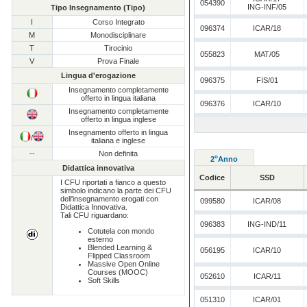
054390
ING-INF/05
Tipo Insegnamento (Tipo)
I
Corso Integrato
096374
ICAR/18
M
Monodisciplinare
T
Tirocinio
055823
MAT/05
V
Prova Finale
Lingua d'erogazione
096375
FIS/01
Insegnamento completamente
offerto in lingua italiana
096376
ICAR/10
Insegnamento completamente
offerto in lingua inglese
Insegnamento offerto in lingua
/
italiana e inglese
--
Non definita
o
2
Anno
Didattica innovativa
Codice
SSD
I CFU riportati a fianco a questo
simbolo indicano la parte dei CFU
dell'insegnamento erogati con
099580
ICAR/08
Didattica Innovativa.
Tali CFU riguardano:
096383
ING-IND/11
Cotutela con mondo
esterno
Blended Learning &
056195
ICAR/10
Flipped Classroom
Massive Open Online
Courses (MOOC)
052610
ICAR/11
Soft Skills
051310
ICAR/01