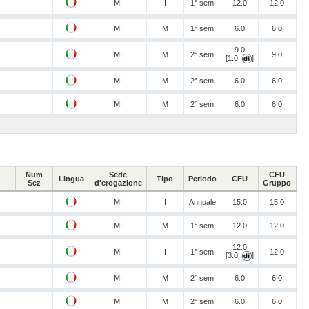
MI
I
1° sem
12.0
12.0
MI
M
1° sem
6.0
6.0
9.0
MI
M
2° sem
9.0
[1.0
]
MI
M
2° sem
6.0
6.0
MI
M
2° sem
6.0
6.0
Num
Sede
CFU
Lingua
Tipo
Periodo
CFU
Sez
d'erogazione
Gruppo
MI
I
Annuale
15.0
15.0
MI
M
1° sem
12.0
12.0
12.0
MI
I
1° sem
12.0
[3.0
]
MI
M
2° sem
6.0
6.0
MI
M
2° sem
6.0
6.0