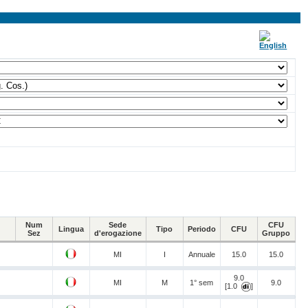
Num
Sede
CFU
Lingua
Tipo
Periodo
CFU
Sez
d'erogazione
Gruppo
MI
I
Annuale
15.0
15.0
9.0
MI
M
1° sem
9.0
[1.0
]