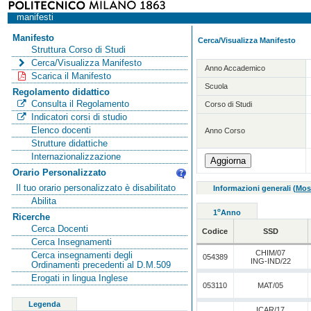
manifesti
Manifesto
Cerca/Visualizza Manifesto
Struttura Corso di Studi
Cerca/Visualizza Manifesto
Anno Accademico
Scarica il Manifesto
Scuola
Regolamento didattico
Consulta il Regolamento
Corso di Studi
Indicatori corsi di studio
Elenco docenti
Anno Corso
Strutture didattiche
Internazionalizzazione
Orario Personalizzato
Il tuo orario personalizzato è disabilitato
Informazioni generali
(
Mos
Abilita
o
1
Anno
Ricerche
Cerca Docenti
Codice
SSD
Cerca Insegnamenti
CHIM/07
Cerca insegnamenti degli
054389
ING-IND/22
Ordinamenti precedenti al D.M.509
Erogati in lingua Inglese
053110
MAT/05
Legenda
ICAR/17