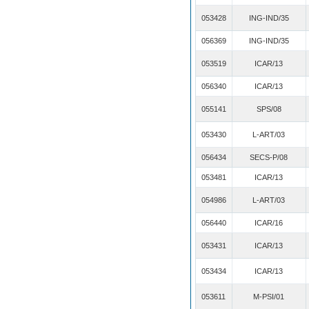
053428
ING-IND/35
056369
ING-IND/35
053519
ICAR/13
056340
ICAR/13
055141
SPS/08
053430
L-ART/03
056434
SECS-P/08
053481
ICAR/13
054986
L-ART/03
056440
ICAR/16
053431
ICAR/13
053434
ICAR/13
053611
M-PSI/01