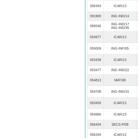
056343
ICAR/13
091909
ING-IND/14
ING-IND/17
056546
ING-IND/35
054977
ICAR/13
055009
ING-INF/05
053439
ICAR/13
053477
ING-IND/22
054813
MAT/08
054708
ING-IND/15
053459
ICAR/13
054966
ICAR/13
056434
SECS-P/08
056344
ICAR/13