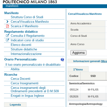
manifesti
Manifesto
Cerca/Visualizza Manifesto
Struttura Corso di Studi
Cerca/Visualizza Manifesto
Anno Accademico
Scarica il Manifesto
Scuola
Regolamento didattico
Consulta il Regolamento
Corso di Studi
Indicatori corsi di studio
Anno Corso
Elenco docenti
Strutture didattiche
Internazionalizzazione
Orario Personalizzato
Informazioni generali
(
Mos
Il tuo orario personalizzato è disabilitato
Abilita
o
1
Anno
Ricerche
Codice
SSD
Cerca Docenti
Cerca Insegnamenti
Semiotica/Semiotics
Cerca insegnamenti degli
055124
M-FIL/05
Ordinamenti precedenti al D.M.509
Erogati in lingua Inglese
052826
M-FIL/05
Antropologia/Antropology
Legenda