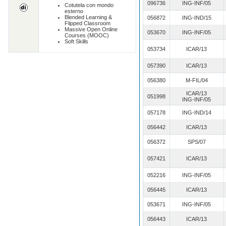
096736
ING-INF/05
Cotutela con mondo
esterno
Blended Learning &
056872
ING-IND/15
Flipped Classroom
Massive Open Online
053670
ING-INF/05
Courses (MOOC)
Soft Skills
053734
ICAR/13
057390
ICAR/13
056380
M-FIL/04
ICAR/13
051998
ING-INF/05
057178
ING-IND/14
056442
ICAR/13
056372
SPS/07
057421
ICAR/13
052216
ING-INF/05
056445
ICAR/13
053671
ING-INF/05
056443
ICAR/13