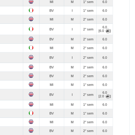
MI
M
1° sem
6.0
BV
I
1° sem
6.0
MI
M
2° sem
6.0
6.0
BV
I
2° sem
[6.0
]
BV
M
2° sem
6.0
MI
M
2° sem
6.0
BV
I
2° sem
6.0
BV
M
2° sem
6.0
BV
M
2° sem
6.0
MI
M
1° sem
6.0
6.0
BV
I
2° sem
[2.0
]
MI
M
1° sem
6.0
BV
M
1° sem
6.0
MI
M
2° sem
6.0
BV
M
2° sem
6.0