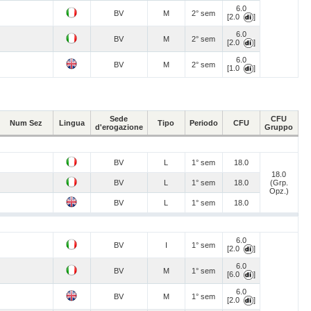
6.0
BV
M
2° sem
[2.0
]
6.0
BV
M
2° sem
[2.0
]
6.0
BV
M
2° sem
[1.0
]
Sede
CFU
Num Sez
Lingua
Tipo
Periodo
CFU
d'erogazione
Gruppo
BV
L
1° sem
18.0
18.0
BV
L
1° sem
18.0
(Grp.
Opz.)
BV
L
1° sem
18.0
6.0
BV
I
1° sem
[2.0
]
6.0
BV
M
1° sem
[6.0
]
6.0
BV
M
1° sem
[2.0
]