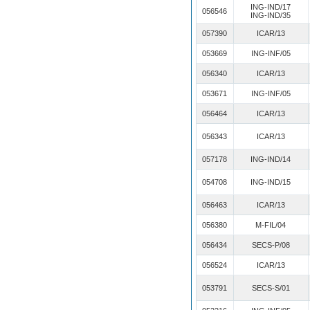
ING-IND/17
056546
ING-IND/35
057390
ICAR/13
053669
ING-INF/05
056340
ICAR/13
053671
ING-INF/05
056464
ICAR/13
056343
ICAR/13
057178
ING-IND/14
054708
ING-IND/15
056463
ICAR/13
056380
M-FIL/04
056434
SECS-P/08
056524
ICAR/13
053791
SECS-S/01