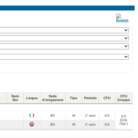
Num
Sede
CFU
Lingua
Tipo
Periodo
CFU
Sez
d'erogazione
Gruppo
BV
M
1° sem
6.0
6.0
(Grp.
Opz.)
BV
M
1° sem
6.0