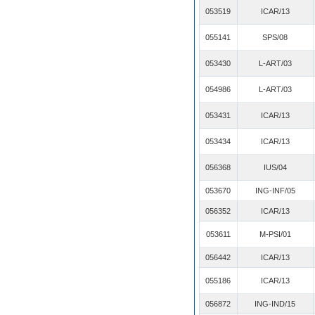
053519
ICAR/13
055141
SPS/08
053430
L-ART/03
054986
L-ART/03
053431
ICAR/13
053434
ICAR/13
056368
IUS/04
053670
ING-INF/05
056352
ICAR/13
053611
M-PSI/01
056442
ICAR/13
055186
ICAR/13
056872
ING-IND/15