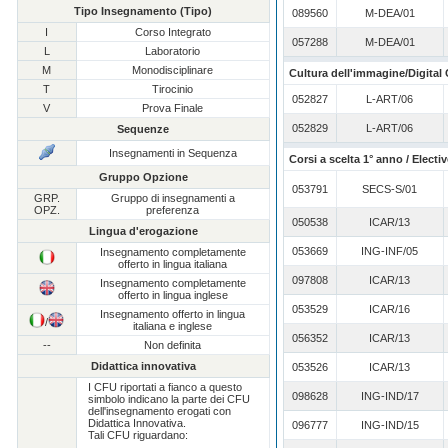
Tipo Insegnamento (Tipo)
089560
M-DEA/01
I
Corso Integrato
057288
M-DEA/01
L
Laboratorio
M
Monodisciplinare
Cultura dell'immagine/Digital 
T
Tirocinio
052827
L-ART/06
V
Prova Finale
052829
L-ART/06
Sequenze
Insegnamenti in Sequenza
Corsi a scelta 1° anno / Electi
Gruppo Opzione
053791
SECS-S/01
GRP.
Gruppo di insegnamenti a
OPZ.
preferenza
050538
ICAR/13
Lingua d'erogazione
053669
ING-INF/05
Insegnamento completamente
offerto in lingua italiana
097808
ICAR/13
Insegnamento completamente
offerto in lingua inglese
053529
ICAR/16
Insegnamento offerto in lingua
/
italiana e inglese
056352
ICAR/13
--
Non definita
Didattica innovativa
053526
ICAR/13
I CFU riportati a fianco a questo
098628
ING-IND/17
simbolo indicano la parte dei CFU
dell'insegnamento erogati con
Didattica Innovativa.
096777
ING-IND/15
Tali CFU riguardano: