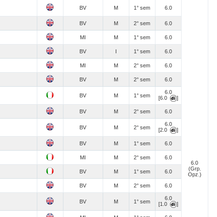
BV
M
1° sem
6.0
BV
M
2° sem
6.0
MI
M
1° sem
6.0
BV
I
1° sem
6.0
MI
M
2° sem
6.0
BV
M
2° sem
6.0
6.0
BV
M
1° sem
[6.0
]
BV
M
2° sem
6.0
6.0
BV
M
2° sem
[2.0
]
BV
M
1° sem
6.0
MI
M
2° sem
6.0
6.0
(Grp.
BV
M
1° sem
6.0
Opz.)
BV
M
2° sem
6.0
6.0
BV
M
1° sem
[1.0
]