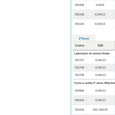
056368
IUS/04
055186
ICAR/13
055105
ICAR/15
o
2
Anno
Codice
SSD
Laboratori di sintesi finale
052797
ICAR/13
052798
ICAR/13
052799
ICAR/13
Corsi a scelta 2° anno /Electiv
054966
ICAR/13
056344
ICAR/13
053428
ING-IND/35