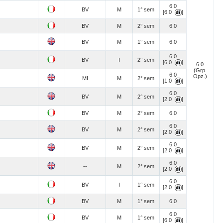
6.0
BV
M
1° sem
[6.0
]
BV
M
2° sem
6.0
BV
M
1° sem
6.0
6.0
BV
I
2° sem
[6.0
]
6.0
(Grp.
6.0
Opz.)
MI
M
2° sem
[1.0
]
6.0
BV
M
2° sem
[2.0
]
BV
M
2° sem
6.0
6.0
BV
M
2° sem
[2.0
]
6.0
BV
M
2° sem
[2.0
]
6.0
--
M
2° sem
[2.0
]
6.0
BV
I
1° sem
[2.0
]
BV
M
1° sem
6.0
6.0
BV
M
1° sem
[6.0
]