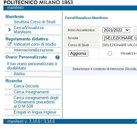
manifesti
Manifesto
Cerca/Visualizza Manifesto
Struttura Corso di Studi
Cerca/Visualizza
Anno Accademico
Manifesto
Scuola
Regolamento didattico
Indicatori corsi di studio
Corso di Studi
[SELEZIONARE UN C
Internazionalizzazione
Visualizza o
Orario Personalizzato
Il tuo orario personalizzato è
disabilitato
Selezionare il contesto di interesse (Scuol
Abilita
Ricerche
Cerca Docenti
Cerca Insegnamenti
Cerca insegnamenti degli
Ordinamenti precedenti
al D.M.509
Erogati in lingua Inglese
manifesti v. 3.14.6 / 3.14.6
A