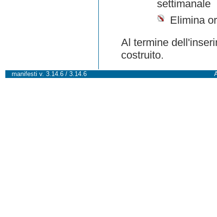
settimanale
Elimina or
Al termine dell'inser
costruito.
manifesti v. 3.14.6 / 3.14.6
A