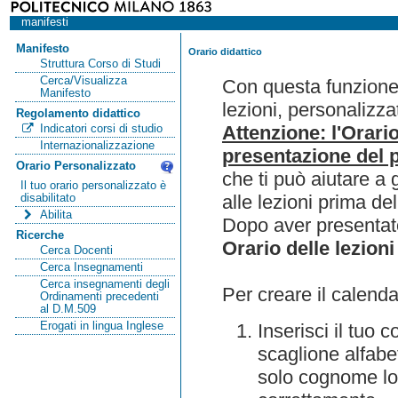
manifesti
Manifesto
Orario didattico
Struttura Corso di Studi
Cerca/Visualizza
Con questa funzione 
Manifesto
lezioni, personalizza
Regolamento didattico
Attenzione: l'Orari
Indicatori corsi di studio
Internazionalizzazione
presentazione del p
Orario Personalizzato
che ti può aiutare a 
Il tuo orario personalizzato è
alle lezioni prima de
disabilitato
Abilita
Dopo aver presentato
Ricerche
Orario delle lezioni
Cerca Docenti
Cerca Insegnamenti
Cerca insegnamenti degli
Per creare il calenda
Ordinamenti precedenti
al D.M.509
Erogati in lingua Inglese
Inserisci il tuo
scaglione alfabet
solo cognome lo