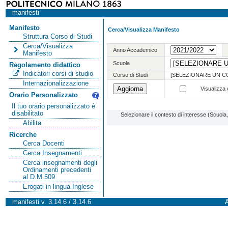
manifesti
Manifesto
Cerca/Visualizza Manifesto
Struttura Corso di Studi
Cerca/Visualizza
Anno Accademico
Manifesto
Scuola
Regolamento didattico
Indicatori corsi di studio
Corso di Studi
[SELEZIONARE UN C
Internazionalizzazione
Visualizza o
Orario Personalizzato
Il tuo orario personalizzato è
disabilitato
Selezionare il contesto di interesse (Scuol
Abilita
Ricerche
Cerca Docenti
Cerca Insegnamenti
Cerca insegnamenti degli
Ordinamenti precedenti
al D.M.509
Erogati in lingua Inglese
manifesti v. 3.14.6 / 3.14.6
A