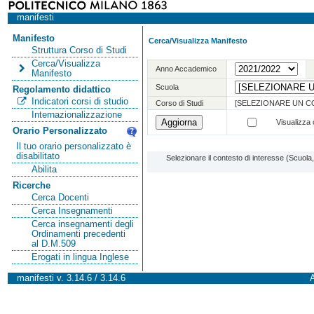
manifesti
Manifesto
Cerca/Visualizza Manifesto
Struttura Corso di Studi
Cerca/Visualizza
Anno Accademico
Manifesto
Scuola
Regolamento didattico
Indicatori corsi di studio
Corso di Studi
[SELEZIONARE UN C
Internazionalizzazione
Visualizza o
Orario Personalizzato
Il tuo orario personalizzato è
disabilitato
Selezionare il contesto di interesse (Scuol
Abilita
Ricerche
Cerca Docenti
Cerca Insegnamenti
Cerca insegnamenti degli
Ordinamenti precedenti
al D.M.509
Erogati in lingua Inglese
manifesti v. 3.14.6 / 3.14.6
A