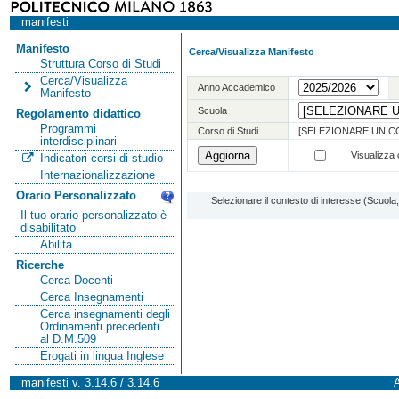
manifesti
Manifesto
Cerca/Visualizza Manifesto
Struttura Corso di Studi
Cerca/Visualizza
Anno Accademico
Manifesto
Scuola
Regolamento didattico
Programmi
Corso di Studi
[SELEZIONARE UN C
interdisciplinari
Visualizza o
Indicatori corsi di studio
Internazionalizzazione
Orario Personalizzato
Selezionare il contesto di interesse (Scuol
Il tuo orario personalizzato è
disabilitato
Abilita
Ricerche
Cerca Docenti
Cerca Insegnamenti
Cerca insegnamenti degli
Ordinamenti precedenti
al D.M.509
Erogati in lingua Inglese
manifesti v. 3.14.6 / 3.14.6
A