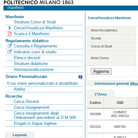
manifesti
Manifesto
Cerca/Visualizza Manifesto
Struttura Corso di Studi
Cerca/Visualizza Manifesto
Anno Accademico
Scarica il Manifesto
Scuola
Regolamento didattico
Consulta il Regolamento
Corso di Studi
Indicatori corsi di studio
Elenco docenti
Anno Corso
Strutture didattiche
Internazionalizzazione
Orario Personalizzato
Il tuo orario personalizzato è disabilitato
Informazioni generali
(
Mos
Abilita
o
1
Anno
Ricerche
Cerca Docenti
Codice
SSD
Cerca Insegnamenti
CHIM/07
Cerca insegnamenti degli
054389
ING-IND/22
Ordinamenti precedenti al D.M.509
Erogati in lingua Inglese
053110
MAT/05
Legenda
ICAR/17