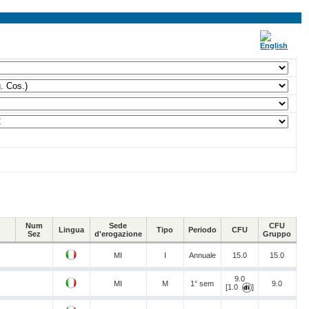
Num
Sede
CFU
Lingua
Tipo
Periodo
CFU
Sez
d'erogazione
Gruppo
MI
I
Annuale
15.0
15.0
9.0
MI
M
1° sem
9.0
[1.0
]