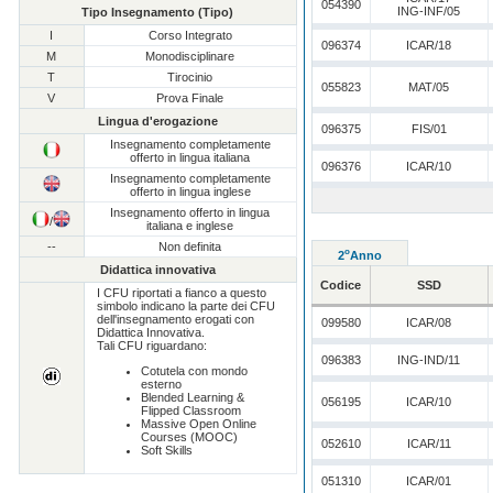
054390
ING-INF/05
Tipo Insegnamento (Tipo)
I
Corso Integrato
096374
ICAR/18
M
Monodisciplinare
T
Tirocinio
055823
MAT/05
V
Prova Finale
Lingua d'erogazione
096375
FIS/01
Insegnamento completamente
offerto in lingua italiana
096376
ICAR/10
Insegnamento completamente
offerto in lingua inglese
Insegnamento offerto in lingua
/
italiana e inglese
--
Non definita
o
2
Anno
Didattica innovativa
Codice
SSD
I CFU riportati a fianco a questo
simbolo indicano la parte dei CFU
dell'insegnamento erogati con
099580
ICAR/08
Didattica Innovativa.
Tali CFU riguardano:
096383
ING-IND/11
Cotutela con mondo
esterno
Blended Learning &
056195
ICAR/10
Flipped Classroom
Massive Open Online
Courses (MOOC)
052610
ICAR/11
Soft Skills
051310
ICAR/01