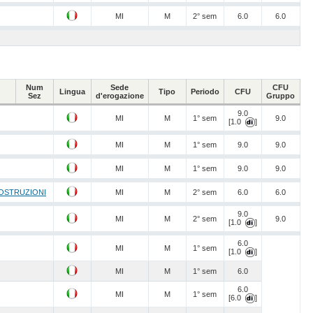
MI
M
2° sem
6.0
6.0
Num
Sede
CFU
Lingua
Tipo
Periodo
CFU
Sez
d'erogazione
Gruppo
9.0
MI
M
1° sem
9.0
[1.0
]
MI
M
1° sem
9.0
9.0
MI
M
1° sem
9.0
9.0
COSTRUZIONI
MI
M
2° sem
6.0
6.0
9.0
MI
M
2° sem
9.0
[1.0
]
6.0
MI
M
1° sem
[1.0
]
MI
M
1° sem
6.0
6.0
MI
M
1° sem
[6.0
]