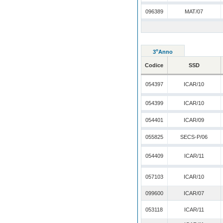
096389
MAT/07
o
3
Anno
Codice
SSD
054397
ICAR/10
054399
ICAR/10
054401
ICAR/09
055825
SECS-P/06
054409
ICAR/11
057103
ICAR/10
099600
ICAR/07
053118
ICAR/11