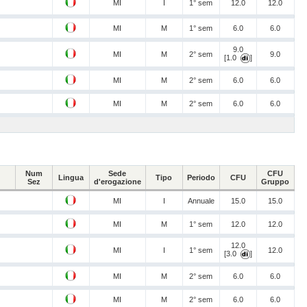
MI
I
1° sem
12.0
12.0
MI
M
1° sem
6.0
6.0
9.0
MI
M
2° sem
9.0
[1.0
]
MI
M
2° sem
6.0
6.0
MI
M
2° sem
6.0
6.0
Num
Sede
CFU
Lingua
Tipo
Periodo
CFU
Sez
d'erogazione
Gruppo
MI
I
Annuale
15.0
15.0
MI
M
1° sem
12.0
12.0
12.0
MI
I
1° sem
12.0
[3.0
]
MI
M
2° sem
6.0
6.0
MI
M
2° sem
6.0
6.0