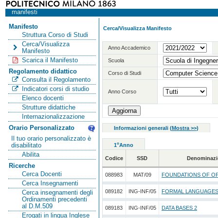
manifesti
Manifesto
Cerca/Visualizza Manifesto
Struttura Corso di Studi
Cerca/Visualizza
Anno Accademico
Manifesto
Scarica il Manifesto
Scuola
Regolamento didattico
Corso di Studi
Consulta il Regolamento
Indicatori corsi di studio
Anno Corso
Elenco docenti
Strutture didattiche
Internazionalizzazione
Orario Personalizzato
Informazioni generali
(
Mostra >>
)
Il tuo orario personalizzato è
o
disabilitato
1
Anno
Abilita
Codice
SSD
Denominazi
Ricerche
Cerca Docenti
088983
MAT/09
FOUNDATIONS OF O
Cerca Insegnamenti
089182
ING-INF/05
FORMAL LANGUAGES
Cerca insegnamenti degli
Ordinamenti precedenti
al D.M.509
089183
ING-INF/05
DATA BASES 2
Erogati in lingua Inglese