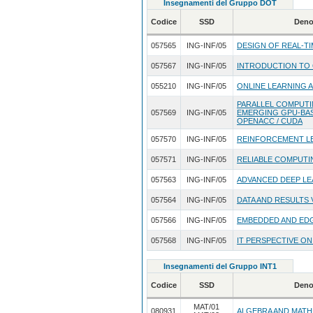
Insegnamenti del Gruppo DOT
Codice
SSD
Deno
057565
ING-INF/05
DESIGN OF REAL-TI
057567
ING-INF/05
INTRODUCTION TO
055210
ING-INF/05
ONLINE LEARNING 
PARALLEL COMPUTI
057569
ING-INF/05
EMERGING GPU-BA
OPENACC / CUDA
057570
ING-INF/05
REINFORCEMENT L
057571
ING-INF/05
RELIABLE COMPUTI
057563
ING-INF/05
ADVANCED DEEP L
057564
ING-INF/05
DATA AND RESULTS 
057566
ING-INF/05
EMBEDDED AND EDG
057568
ING-INF/05
IT PERSPECTIVE O
Insegnamenti del Gruppo INT1
Codice
SSD
Deno
MAT/01
080931
ALGEBRA AND MATH