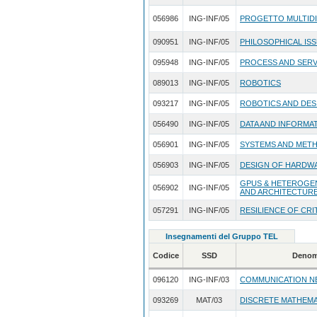
056986
ING-INF/05
PROGETTO MULTIDI
090951
ING-INF/05
PHILOSOPHICAL IS
095948
ING-INF/05
PROCESS AND SERV
089013
ING-INF/05
ROBOTICS
093217
ING-INF/05
ROBOTICS AND DES
056490
ING-INF/05
DATA AND INFORMA
056901
ING-INF/05
SYSTEMS AND METH
056903
ING-INF/05
DESIGN OF HARDW
GPUS & HETEROGE
056902
ING-INF/05
AND ARCHITECTURE
057291
ING-INF/05
RESILIENCE OF CR
Insegnamenti del Gruppo TEL
Codice
SSD
Denom
096120
ING-INF/03
COMMUNICATION N
093269
MAT/03
DISCRETE MATHEMA