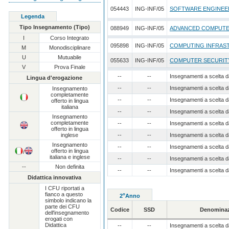
054443
ING-INF/05
SOFTWARE ENGINEE
Legenda
Tipo Insegnamento (Tipo)
088949
ING-INF/05
ADVANCED COMPUTE
I
Corso Integrato
095898
ING-INF/05
COMPUTING INFRAS
M
Monodisciplinare
U
Mutuabile
055633
ING-INF/05
COMPUTER SECURITY 
V
Prova Finale
--
--
Insegnamenti a scelta d
Lingua d'erogazione
--
--
Insegnamenti a scelta d
Insegnamento
completamente
--
--
Insegnamenti a scelta d
offerto in lingua
italiana
--
--
Insegnamenti a scelta d
Insegnamento
completamente
--
--
Insegnamenti a scelta d
offerto in lingua
inglese
--
--
Insegnamenti a scelta d
Insegnamento
--
--
Insegnamenti a scelta d
offerto in lingua
/
italiana e inglese
--
--
Insegnamenti a scelta d
--
Non definita
--
--
Insegnamenti a scelta d
Didattica innovativa
I CFU riportati a
fianco a questo
o
2
Anno
simbolo indicano la
parte dei CFU
Codice
SSD
Denominaz
dell'insegnamento
erogati con
Didattica
--
--
Insegnamenti a scelta d