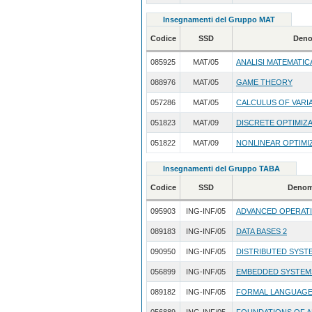
Insegnamenti del Gruppo MAT
Codice
SSD
Deno
085925
MAT/05
ANALISI MATEMATICA 
088976
MAT/05
GAME THEORY
057286
MAT/05
CALCULUS OF VARI
051823
MAT/09
DISCRETE OPTIMIZ
051822
MAT/09
NONLINEAR OPTIMI
Insegnamenti del Gruppo TABA
Codice
SSD
Denom
095903
ING-INF/05
ADVANCED OPERAT
089183
ING-INF/05
DATA BASES 2
090950
ING-INF/05
DISTRIBUTED SYST
056899
ING-INF/05
EMBEDDED SYSTEM
089182
ING-INF/05
FORMAL LANGUAGE