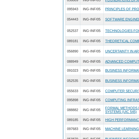
056889
ING-INF/05
FOUNDATIONS OF AR
095943
ING-INF/05
PRINCIPLES OF P
054443
ING-INF/05
SOFTWARE ENGINE
052537
ING-INF/05
TECHNOLOGIES FO
089181
ING-INF/05
THEORETICAL COM
056890
ING-INF/05
UNCERTAINTY IN AR
088949
ING-INF/05
ADVANCED COMPUT
091023
ING-INF/05
BUSINESS INFORMA
052535
ING-INF/05
BUSINESS INFORMA
055633
ING-INF/05
COMPUTER SECURITY
095898
ING-INF/05
COMPUTING INFRA
FORMAL METHODS 
088882
ING-INF/05
SYSTEMS (UIC 545)
089185
ING-INF/05
HIGH PERFORMANCE
097683
ING-INF/05
MACHINE LEARNING