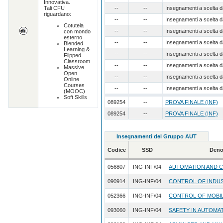
Innovativa.
Tali CFU
--
--
Insegnamenti a scelta d
riguardano:
--
--
Insegnamenti a scelta d
Cotutela
--
--
Insegnamenti a scelta d
con mondo
esterno
--
--
Insegnamenti a scelta d
Blended
Learning &
--
--
Insegnamenti a scelta d
Flipped
Classroom
--
--
Insegnamenti a scelta d
Massive
Open
--
--
Insegnamenti a scelta d
Online
Courses
--
--
Insegnamenti a scelta d
(MOOC)
Soft Skills
089254
--
PROVA FINALE (INF)
089254
--
PROVA FINALE (INF)
Insegnamenti del Gruppo AUT
Codice
SSD
Deno
056807
ING-INF/04
AUTOMATION AND 
090914
ING-INF/04
CONTROL OF INDU
052366
ING-INF/04
CONTROL OF MOBI
093060
ING-INF/04
SAFETY IN AUTOMA