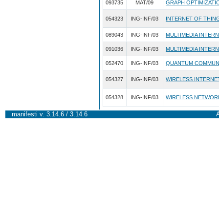
093735
MAT/09
GRAPH OPTIMIZATI
054323
ING-INF/03
INTERNET OF THIN
089043
ING-INF/03
MULTIMEDIA INTER
091036
ING-INF/03
MULTIMEDIA INTERN
052470
ING-INF/03
QUANTUM COMMUN
054327
ING-INF/03
WIRELESS INTERNE
054328
ING-INF/03
WIRELESS NETWOR
manifesti v. 3.14.6 / 3.14.6
A