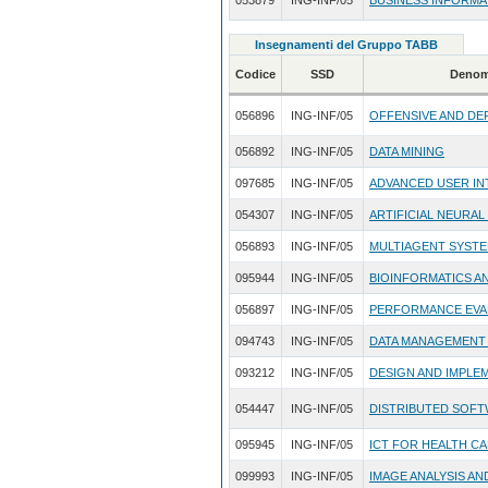
053879
ING-INF/05
BUSINESS INFORMA
Insegnamenti del Gruppo TABB
Codice
SSD
Denom
056896
ING-INF/05
OFFENSIVE AND DE
056892
ING-INF/05
DATA MINING
097685
ING-INF/05
ADVANCED USER IN
054307
ING-INF/05
ARTIFICIAL NEURA
056893
ING-INF/05
MULTIAGENT SYST
095944
ING-INF/05
BIOINFORMATICS A
056897
ING-INF/05
PERFORMANCE EVAL
094743
ING-INF/05
DATA MANAGEMENT
093212
ING-INF/05
DESIGN AND IMPLE
054447
ING-INF/05
DISTRIBUTED SOF
095945
ING-INF/05
ICT FOR HEALTH C
099993
ING-INF/05
IMAGE ANALYSIS A