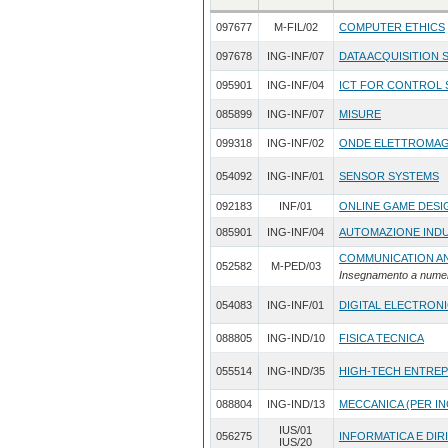
097677
M-FIL/02
COMPUTER ETHICS
097678
ING-INF/07
DATA ACQUISITION
095901
ING-INF/04
ICT FOR CONTROL 
085899
ING-INF/07
MISURE
099318
ING-INF/02
ONDE ELETTROMAGN
054092
ING-INF/01
SENSOR SYSTEMS
092183
INF/01
ONLINE GAME DESI
085901
ING-INF/04
AUTOMAZIONE INDU
COMMUNICATION A
052582
M-PED/03
Insegnamento a nume
054083
ING-INF/01
DIGITAL ELECTRON
088805
ING-IND/10
FISICA TECNICA
055514
ING-IND/35
HIGH-TECH ENTRE
088804
ING-IND/13
MECCANICA (PER IN
IUS/01
056275
INFORMATICA E DIR
IUS/20