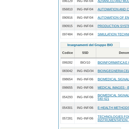
096129
ING-INF/04
ADVANCED AND MUL
056810
ING-INF/04
AUTOMATION AND C
090916
ING-INF/04
AUTOMATION OF E
090915
ING-INF/04
PRODUCTION SYST
097484
ING-INF/04
SIMULATION TECHN
Insegnamenti del Gruppo BIO
Codice
SSD
Denom
099282
BIO/10
BIOINFORMATICA E
083042
ING-IND/34
BIOINGEGNERIA CE
098654
ING-INF/06
BIOMEDICAL SIGNAL
098655
ING-INF/06
MEDICAL IMAGES - B
BIOMEDICAL SIGNAL
054293
ING-INF/06
540-421
054301
ING-INF/06
E-HEALTH METHODS A
TECHNOLOGIES FOR
057281
ING-INF/06
INSTRUMENTATION -