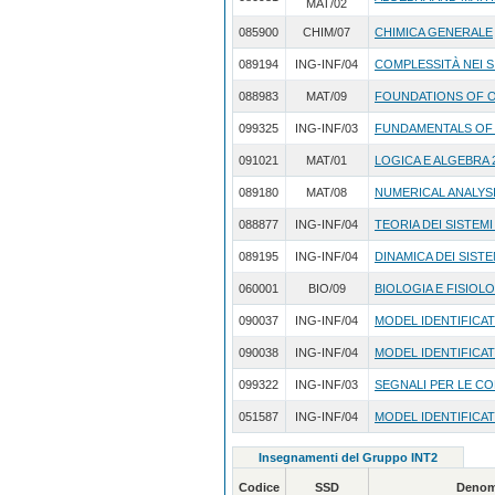
MAT/02
085900
CHIM/07
CHIMICA GENERALE
089194
ING-INF/04
COMPLESSITÀ NEI S
088983
MAT/09
FOUNDATIONS OF 
099325
ING-INF/03
FUNDAMENTALS OF 
091021
MAT/01
LOGICA E ALGEBRA 
089180
MAT/08
NUMERICAL ANALYS
088877
ING-INF/04
TEORIA DEI SISTEMI
089195
ING-INF/04
DINAMICA DEI SIST
060001
BIO/09
BIOLOGIA E FISIOL
090037
ING-INF/04
MODEL IDENTIFICAT
090038
ING-INF/04
MODEL IDENTIFICAT
099322
ING-INF/03
SEGNALI PER LE C
051587
ING-INF/04
MODEL IDENTIFICAT
Insegnamenti del Gruppo INT2
Codice
SSD
Denom