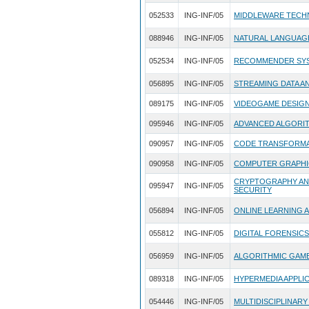
052533
ING-INF/05
MIDDLEWARE TECH
088946
ING-INF/05
NATURAL LANGUAG
052534
ING-INF/05
RECOMMENDER SY
056895
ING-INF/05
STREAMING DATA A
089175
ING-INF/05
VIDEOGAME DESIG
095946
ING-INF/05
ADVANCED ALGORI
090957
ING-INF/05
CODE TRANSFORMAT
090958
ING-INF/05
COMPUTER GRAPHI
CRYPTOGRAPHY AN
095947
ING-INF/05
SECURITY
056894
ING-INF/05
ONLINE LEARNING 
055812
ING-INF/05
DIGITAL FORENSIC
056959
ING-INF/05
ALGORITHMIC GAM
089318
ING-INF/05
HYPERMEDIA APPLIC
054446
ING-INF/05
MULTIDISCIPLINAR