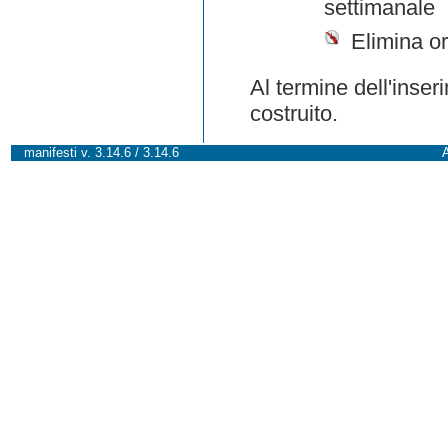
settimanale
Elimina or
Al termine dell'inser
costruito.
manifesti v. 3.14.6 / 3.14.6
A