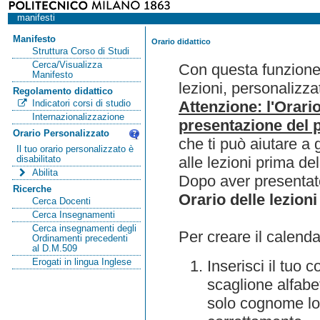
manifesti
Manifesto
Orario didattico
Struttura Corso di Studi
Cerca/Visualizza
Con questa funzione 
Manifesto
lezioni, personalizza
Regolamento didattico
Attenzione: l'Orari
Indicatori corsi di studio
Internazionalizzazione
presentazione del p
Orario Personalizzato
che ti può aiutare a 
Il tuo orario personalizzato è
alle lezioni prima de
disabilitato
Abilita
Dopo aver presentato
Ricerche
Orario delle lezioni
Cerca Docenti
Cerca Insegnamenti
Cerca insegnamenti degli
Per creare il calenda
Ordinamenti precedenti
al D.M.509
Erogati in lingua Inglese
Inserisci il tuo
scaglione alfabet
solo cognome lo