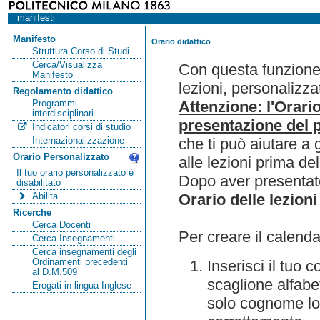
manifesti
Manifesto
Orario didattico
Struttura Corso di Studi
Cerca/Visualizza
Con questa funzione 
Manifesto
lezioni, personalizza
Regolamento didattico
Attenzione: l'Orari
Programmi
interdisciplinari
presentazione del p
Indicatori corsi di studio
che ti può aiutare a 
Internazionalizzazione
Orario Personalizzato
alle lezioni prima de
Il tuo orario personalizzato è
Dopo aver presentato
disabilitato
Orario delle lezioni
Abilita
Ricerche
Cerca Docenti
Per creare il calenda
Cerca Insegnamenti
Cerca insegnamenti degli
Ordinamenti precedenti
Inserisci il tuo
al D.M.509
scaglione alfabet
Erogati in lingua Inglese
solo cognome lo