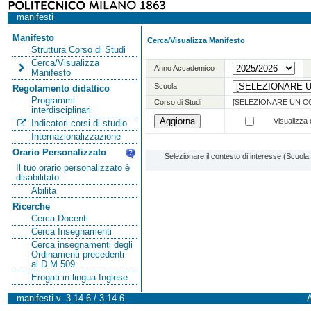
manifesti
Manifesto
Cerca/Visualizza Manifesto
Struttura Corso di Studi
Cerca/Visualizza
Anno Accademico
Manifesto
Scuola
Regolamento didattico
Programmi
Corso di Studi
[SELEZIONARE UN C
interdisciplinari
Visualizza o
Indicatori corsi di studio
Internazionalizzazione
Orario Personalizzato
Selezionare il contesto di interesse (Scuol
Il tuo orario personalizzato è
disabilitato
Abilita
Ricerche
Cerca Docenti
Cerca Insegnamenti
Cerca insegnamenti degli
Ordinamenti precedenti
al D.M.509
Erogati in lingua Inglese
manifesti v. 3.14.6 / 3.14.6
A