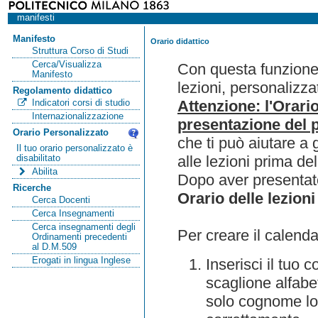
manifesti
Manifesto
Orario didattico
Struttura Corso di Studi
Cerca/Visualizza
Con questa funzione 
Manifesto
lezioni, personalizza
Regolamento didattico
Attenzione: l'Orari
Indicatori corsi di studio
Internazionalizzazione
presentazione del p
Orario Personalizzato
che ti può aiutare a 
Il tuo orario personalizzato è
alle lezioni prima de
disabilitato
Abilita
Dopo aver presentato
Ricerche
Orario delle lezioni
Cerca Docenti
Cerca Insegnamenti
Cerca insegnamenti degli
Per creare il calenda
Ordinamenti precedenti
al D.M.509
Erogati in lingua Inglese
Inserisci il tuo
scaglione alfabet
solo cognome lo