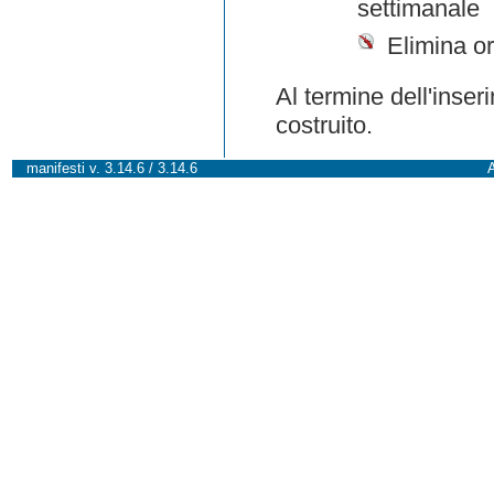
settimanale
Elimina or
Al termine dell'inser
costruito.
manifesti v. 3.14.6 / 3.14.6
A