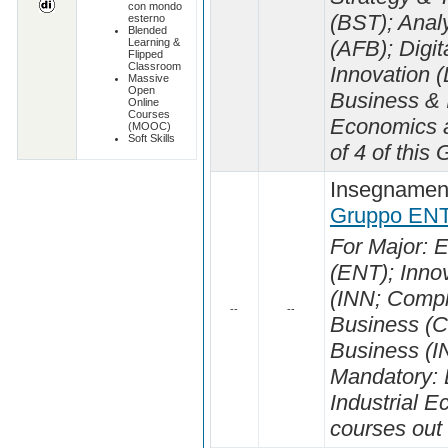
con mondo
(BST); Analy
esterno
Blended
Learning &
(AFB); Digit
Flipped
Classroom
Innovation 
Massive
Open
Business & I
Online
Courses
Economics a
(MOOC)
Soft Skills
of 4 of this 
Insegnament
Gruppo ENT
For Major: 
(ENT); Inn
(INN; Compl
--
--
Business (C
Business (IN
Mandatory: 
Industrial 
courses out 