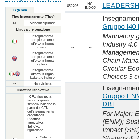
LEADERSHI
ING-
052796
IND/35
Legenda
Tipo Insegnamento (Tipo)
Insegnament
M
Monodisciplinare
Gruppo I40
Lingua d'erogazione
Mandatory g
Insegnamento
completamente
Industry 4.0 
offerto in lingua
italiana
--
--
Management
Insegnamento
completamente
Chain Mana
offerto in lingua
inglese
Circular Ec
Insegnamento
offerto in lingua
/
Choices 3 co
italiana e inglese
--
Non definita
Insegnament
Didattica innovativa
Gruppo EN
I CFU riportati a
fianco a questo
DBI
simbolo indicano la
parte dei CFU
dell'insegnamento
For Major:
erogati con
Didattica
(ENM); Susta
Innovativa.
Tali CFU
Impact (SSI
riguardano:
Strategy & 
Cotutela
--
--