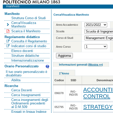
manifesti
Manifesto
Cerca/Visualizza Manifesto
Struttura Corso di Studi
Cerca/Visualizza
Anno Accademico
Manifesto
Scarica il Manifesto
Scuola
Regolamento didattico
Corso di Studi
Consulta il Regolamento
Indicatori corsi di studio
Anno Corso
Elenco docenti
Strutture didattiche
Internazionalizzazione
Informazioni generali
(
Mostra >>
)
Orario Personalizzato
Il tuo orario personalizzato è
o
1
Anno
disabilitato
Abilita
Codice
SSD
Denominazi
Ricerche
ACCOUNTI
Cerca Docenti
ING-
096078
IND/35
CONTROL
Cerca Insegnamenti
Cerca insegnamenti degli
Ordinamenti precedenti
STRATEGY
ING-
al D.M.509
052795
IND/35
Erogati in lingua Inglese