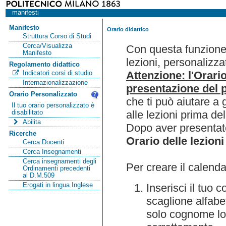
manifesti
Manifesto
Orario didattico
Struttura Corso di Studi
Cerca/Visualizza
Con questa funzione 
Manifesto
lezioni, personalizza
Regolamento didattico
Attenzione: l'Orari
Indicatori corsi di studio
Internazionalizzazione
presentazione del p
Orario Personalizzato
che ti può aiutare a 
Il tuo orario personalizzato è
alle lezioni prima de
disabilitato
Abilita
Dopo aver presentato
Ricerche
Orario delle lezioni
Cerca Docenti
Cerca Insegnamenti
Cerca insegnamenti degli
Per creare il calenda
Ordinamenti precedenti
al D.M.509
Erogati in lingua Inglese
Inserisci il tuo
scaglione alfabet
solo cognome lo