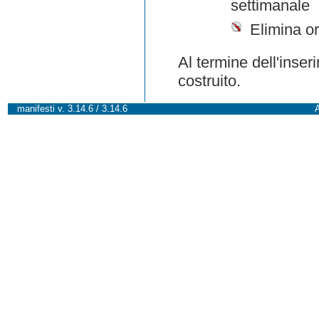
settimanale
Elimina or
Al termine dell'inser
costruito.
manifesti v. 3.14.6 / 3.14.6
A