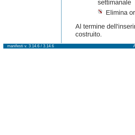
settimanale
Elimina or
Al termine dell'inser
costruito.
manifesti v. 3.14.6 / 3.14.6
A