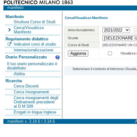
manifesti
Manifesto
Cerca/Visualizza Manifesto
Struttura Corso di Studi
Cerca/Visualizza
Anno Accademico
Manifesto
Scuola
Regolamento didattico
Indicatori corsi di studio
Corso di Studi
[SELEZIONARE UN C
Internazionalizzazione
Visualizza o
Orario Personalizzato
Il tuo orario personalizzato è
disabilitato
Selezionare il contesto di interesse (Scuol
Abilita
Ricerche
Cerca Docenti
Cerca Insegnamenti
Cerca insegnamenti degli
Ordinamenti precedenti
al D.M.509
Erogati in lingua Inglese
manifesti v. 3.14.6 / 3.14.6
A