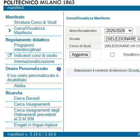
manifesti
Manifesto
Cerca/Visualizza Manifesto
Struttura Corso di Studi
Cerca/Visualizza
Anno Accademico
Manifesto
Scuola
Regolamento didattico
Programmi
Corso di Studi
[SELEZIONARE UN C
interdisciplinari
Visualizza o
Indicatori corsi di studio
Internazionalizzazione
Orario Personalizzato
Selezionare il contesto di interesse (Scuol
Il tuo orario personalizzato è
disabilitato
Abilita
Ricerche
Cerca Docenti
Cerca Insegnamenti
Cerca insegnamenti degli
Ordinamenti precedenti
al D.M.509
Erogati in lingua Inglese
manifesti v. 3.14.6 / 3.14.6
A