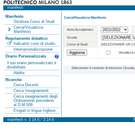
manifesti
Manifesto
Cerca/Visualizza Manifesto
Struttura Corso di Studi
Cerca/Visualizza
Anno Accademico
Manifesto
Scuola
Regolamento didattico
Indicatori corsi di studio
Corso di Studi
[SELEZIONARE UN C
Internazionalizzazione
Visualizza o
Orario Personalizzato
Il tuo orario personalizzato è
disabilitato
Selezionare il contesto di interesse (Scuol
Abilita
Ricerche
Cerca Docenti
Cerca Insegnamenti
Cerca insegnamenti degli
Ordinamenti precedenti
al D.M.509
Erogati in lingua Inglese
manifesti v. 3.14.6 / 3.14.6
A