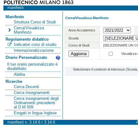
manifesti
Manifesto
Cerca/Visualizza Manifesto
Struttura Corso di Studi
Cerca/Visualizza
Anno Accademico
Manifesto
Scuola
Regolamento didattico
Indicatori corsi di studio
Corso di Studi
[SELEZIONARE UN C
Internazionalizzazione
Visualizza o
Orario Personalizzato
Il tuo orario personalizzato è
disabilitato
Selezionare il contesto di interesse (Scuol
Abilita
Ricerche
Cerca Docenti
Cerca Insegnamenti
Cerca insegnamenti degli
Ordinamenti precedenti
al D.M.509
Erogati in lingua Inglese
manifesti v. 3.14.6 / 3.14.6
A