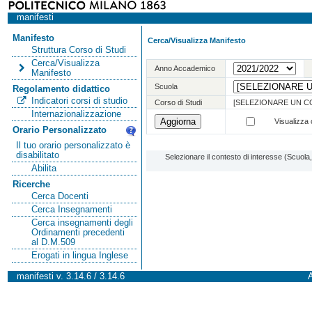
manifesti
Manifesto
Cerca/Visualizza Manifesto
Struttura Corso di Studi
Cerca/Visualizza
Anno Accademico
Manifesto
Scuola
Regolamento didattico
Indicatori corsi di studio
Corso di Studi
[SELEZIONARE UN C
Internazionalizzazione
Visualizza o
Orario Personalizzato
Il tuo orario personalizzato è
disabilitato
Selezionare il contesto di interesse (Scuol
Abilita
Ricerche
Cerca Docenti
Cerca Insegnamenti
Cerca insegnamenti degli
Ordinamenti precedenti
al D.M.509
Erogati in lingua Inglese
manifesti v. 3.14.6 / 3.14.6
A