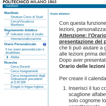
manifesti
Manifesto
Orario didattico
Struttura Corso di Studi
Cerca/Visualizza
Con questa funzione 
Manifesto
lezioni, personalizza
Regolamento didattico
Attenzione: l'Orari
Indicatori corsi di studio
Internazionalizzazione
presentazione del p
Orario Personalizzato
che ti può aiutare a 
Il tuo orario personalizzato è
alle lezioni prima de
disabilitato
Abilita
Dopo aver presentato
Ricerche
Orario delle lezioni
Cerca Docenti
Cerca Insegnamenti
Cerca insegnamenti degli
Per creare il calenda
Ordinamenti precedenti
al D.M.509
Erogati in lingua Inglese
Inserisci il tuo
scaglione alfabet
solo cognome lo