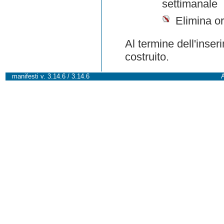
settimanale
Elimina or
Al termine dell'inser
costruito.
manifesti v. 3.14.6 / 3.14.6
A