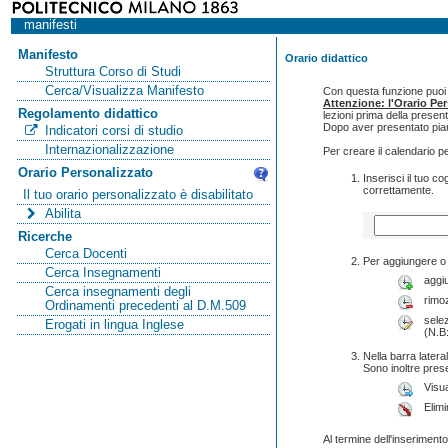
manifesti
Manifesto
Orario didattico
Struttura Corso di Studi
Cerca/Visualizza Manifesto
Con questa funzione puoi c
Attenzione: l'Orario Pe
Regolamento didattico
lezioni prima della presen
Dopo aver presentato pian
Indicatori corsi di studio
Internazionalizzazione
Per creare il calendario p
Orario Personalizzato
Inserisci il tuo 
correttamente.
Il tuo orario personalizzato è disabilitato
Abilita
Ricerche
Cerca Docenti
Per aggiungere o 
Cerca Insegnamenti
aggi
Cerca insegnamenti degli
rimo
Ordinamenti precedenti al D.M.509
selez
Erogati in lingua Inglese
(N.B:
Nella barra lateral
Sono inoltre pres
Visua
Elimi
Al termine dell'inserimento