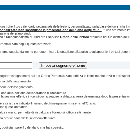
ostruire il tuo calendario settimanale delle lezioni, personalizzato sulla base dei corsi che int
rsonalizzato non sostituisce la presentazione del piano degli studi!
E' uno strumento inf
tazione del piano studi.
o ti raccomandiamo di utilizzare il servizio
Orario delle lezioni
presente nel tuo elenco dei S
ersonalizzato segui queste istruzioni:
cognome seguito dal nome per determinare lo scaglione alfabetico a cui appartieni e i tuoi doce
togliere insegnamenti dal tuo Orario Personalizzato, utilizza le iconcine che trovi in corrispo
unta dell'insegnamento
zione dell'insegnamento
ione della sezione del laboratorio di Architettura
 la sezione effettiva in cui si dovrà seguire la didattica verrà determinata dopo la presentazion
e a sinistra è indicato il numero degli insegnamenti inseriti nell'Orario.
enti questi comandi:
lizza orario: permette di visualizzare l'orario sinottico settimanale
na orario: cancella le selezioni effettuate
, puoi stampare il calendario che hai costruito.