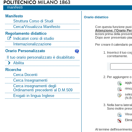
manifesti
Manifesto
Orario didattico
Struttura Corso di Studi
Cerca/Visualizza Manifesto
Con questa funzione puoi c
Attenzione: l'Orario Pe
Regolamento didattico
lezioni prima della presen
Dopo aver presentato pian
Indicatori corsi di studio
Internazionalizzazione
Per creare il calendario p
Orario Personalizzato
Inserisci il tuo 
correttamente.
Il tuo orario personalizzato è disabilitato
Abilita
Ricerche
Cerca Docenti
Per aggiungere o 
Cerca Insegnamenti
aggi
Cerca insegnamenti degli
rimo
Ordinamenti precedenti al D.M.509
selez
Erogati in lingua Inglese
(N.B:
Nella barra lateral
Sono inoltre pres
Visua
Elimi
Al termine dell'inserimento