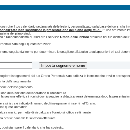
ostruire il tuo calendario settimanale delle lezioni, personalizzato sulla base dei corsi che int
rsonalizzato non sostituisce la presentazione del piano degli studi!
E' uno strumento inf
tazione del piano studi.
o ti raccomandiamo di utilizzare il servizio
Orario delle lezioni
presente nel tuo elenco dei S
ersonalizzato segui queste istruzioni:
cognome seguito dal nome per determinare lo scaglione alfabetico a cui appartieni e i tuoi doce
togliere insegnamenti dal tuo Orario Personalizzato, utilizza le iconcine che trovi in corrispo
unta dell'insegnamento
zione dell'insegnamento
ione della sezione del laboratorio di Architettura
 la sezione effettiva in cui si dovrà seguire la didattica verrà determinata dopo la presentazion
e a sinistra è indicato il numero degli insegnamenti inseriti nell'Orario.
enti questi comandi:
lizza orario: permette di visualizzare l'orario sinottico settimanale
na orario: cancella le selezioni effettuate
, puoi stampare il calendario che hai costruito.