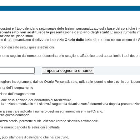
ostruire il tuo calendario settimanale delle lezioni, personalizzato sulla base dei corsi che int
rsonalizzato non sostituisce la presentazione del piano degli studi!
E' uno strumento inf
tazione del piano studi.
o ti raccomandiamo di utilizzare il servizio
Orario delle lezioni
presente nel tuo elenco dei S
ersonalizzato segui queste istruzioni:
cognome seguito dal nome per determinare lo scaglione alfabetico a cui appartieni e i tuoi doce
togliere insegnamenti dal tuo Orario Personalizzato, utilizza le iconcine che trovi in corrispo
unta dell'insegnamento
zione dell'insegnamento
ione della sezione del laboratorio di Architettura
 la sezione effettiva in cui si dovrà seguire la didattica verrà determinata dopo la presentazion
e a sinistra è indicato il numero degli insegnamenti inseriti nell'Orario.
enti questi comandi:
lizza orario: permette di visualizzare l'orario sinottico settimanale
na orario: cancella le selezioni effettuate
, puoi stampare il calendario che hai costruito.