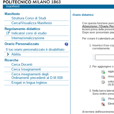
manifesti
Manifesto
Orario didattico
Struttura Corso di Studi
Cerca/Visualizza Manifesto
Con questa funzione puoi c
Attenzione: l'Orario Pe
Regolamento didattico
lezioni prima della presen
Dopo aver presentato pian
Indicatori corsi di studio
Internazionalizzazione
Per creare il calendario p
Orario Personalizzato
Inserisci il tuo 
correttamente.
Il tuo orario personalizzato è disabilitato
Abilita
Ricerche
Cerca Docenti
Per aggiungere o 
Cerca Insegnamenti
aggi
Cerca insegnamenti degli
rimo
Ordinamenti precedenti al D.M.509
selez
Erogati in lingua Inglese
(N.B:
Nella barra lateral
Sono inoltre pres
Visua
Elimi
Al termine dell'inserimento