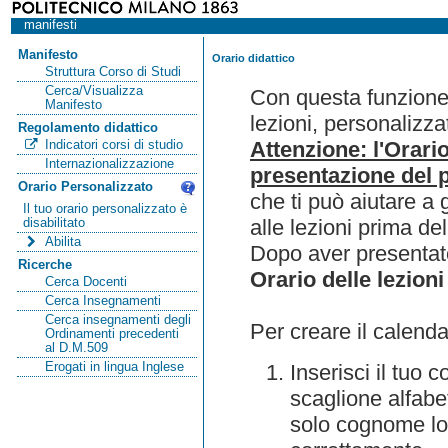
manifesti
Manifesto
Orario didattico
Struttura Corso di Studi
Cerca/Visualizza
Con questa funzione 
Manifesto
lezioni, personalizza
Regolamento didattico
Attenzione: l'Orari
Indicatori corsi di studio
Internazionalizzazione
presentazione del p
Orario Personalizzato
che ti può aiutare a 
Il tuo orario personalizzato è
alle lezioni prima de
disabilitato
Abilita
Dopo aver presentato
Ricerche
Orario delle lezioni
Cerca Docenti
Cerca Insegnamenti
Cerca insegnamenti degli
Per creare il calenda
Ordinamenti precedenti
al D.M.509
Erogati in lingua Inglese
Inserisci il tuo
scaglione alfabet
solo cognome lo