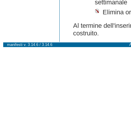
settimanale
Elimina or
Al termine dell'inser
costruito.
manifesti v. 3.14.6 / 3.14.6
A