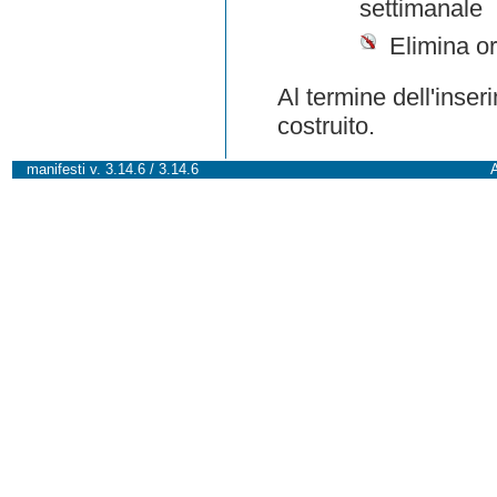
settimanale
Elimina or
Al termine dell'inser
costruito.
manifesti v. 3.14.6 / 3.14.6
A