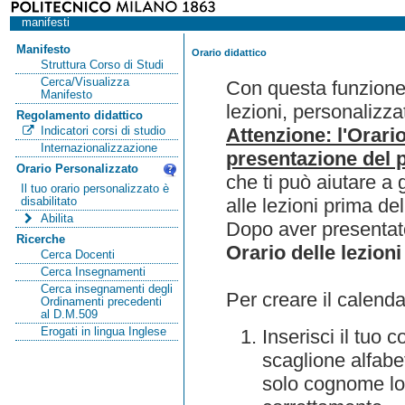
manifesti
Manifesto
Orario didattico
Struttura Corso di Studi
Cerca/Visualizza
Con questa funzione 
Manifesto
lezioni, personalizza
Regolamento didattico
Attenzione: l'Orari
Indicatori corsi di studio
Internazionalizzazione
presentazione del p
Orario Personalizzato
che ti può aiutare a 
Il tuo orario personalizzato è
alle lezioni prima de
disabilitato
Abilita
Dopo aver presentato
Ricerche
Orario delle lezioni
Cerca Docenti
Cerca Insegnamenti
Cerca insegnamenti degli
Per creare il calenda
Ordinamenti precedenti
al D.M.509
Erogati in lingua Inglese
Inserisci il tuo
scaglione alfabet
solo cognome lo