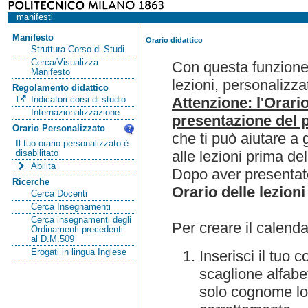
manifesti
Manifesto
Orario didattico
Struttura Corso di Studi
Cerca/Visualizza
Con questa funzione 
Manifesto
lezioni, personalizza
Regolamento didattico
Attenzione: l'Orari
Indicatori corsi di studio
Internazionalizzazione
presentazione del p
Orario Personalizzato
che ti può aiutare a 
Il tuo orario personalizzato è
alle lezioni prima de
disabilitato
Abilita
Dopo aver presentato
Ricerche
Orario delle lezioni
Cerca Docenti
Cerca Insegnamenti
Cerca insegnamenti degli
Per creare il calenda
Ordinamenti precedenti
al D.M.509
Erogati in lingua Inglese
Inserisci il tuo
scaglione alfabet
solo cognome lo