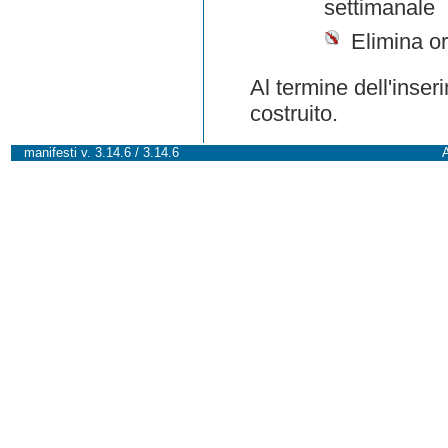
settimanale
Elimina or
Al termine dell'inser
costruito.
manifesti v. 3.14.6 / 3.14.6
A